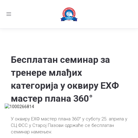
Заједница тренера Рукометног савеза Србије
Телефон:
+381.64.882.72.83
Email:
treneri(@)treneri-rss.rs
Adresa:
Тошин
Toggle
бунар 272, 11070 Нови Београд, Srbija.
navigation
Семинар за тренере млађих узрасних катего
Најновије вести:
Бесплатан семинар за
тренере млађих
категорија у оквиру ЕХФ
мастер плана 360°
У оквиру ЕХФ мастер плана 360° у суботу 25. априла у
СЦ ФСС у Старој Пазови одржаће се бесплатан
семинар намењен: