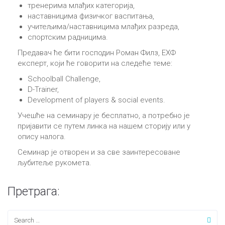
тренерима млађих категорија,
наставницима физичког васпитања,
учитељима/наставницима млађих разреда,
спортским радницима.
Предавач ће бити господин Роман Филз, ЕХФ
експерт, који ће говорити на следеће теме:
Schoolball Challenge,
D-Trainer,
Development of players & social events.
Учешће на семинару је бесплатно, а потребно је
пријавити се путем линка на нашем сторију или у
опису налога.
Семинар је отворен и за све заинтересоване
љубитеље рукомета.
Претрага: