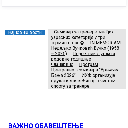
Заједница тренера Рукометног савеза Србије
Телефон:
+381.64.882.72.83
Email:
treneri(@)treneri-rss.rs
Adresa:
Тошин бунар 272, 11070 Нови Београд, Srbija.
Семинар за тренере млађих
Најновије вести:
узрасних категорија у три
термина токо�
IN MEMORIAM:
Недељко Вучковић Вучко (1958
– 2026)
Подсетник о уплати
редовне годишње
чланарине
Програм
Централног семинара "Врњачка
Бања 2026"
ИХФ организује
едукативни вебинар о чистом
спорту за тренере
ВАЖНО ОБАВЕШТЕЊЕ