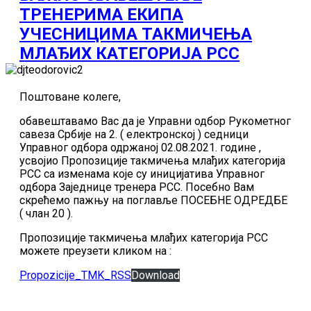
ТРЕНЕРИМА ЕКИПА
УЧЕСНИЦИМА ТАКМИЧЕЊА
МЛАЂИХ КАТЕГОРИЈА РСС
Поштоване колеге,
обавештавамо Вас да је Управни одбор Рукометног
савеза Србије на 2. ( електронској ) седници
Управног одбора одржаној 02.08.2021. године ,
усвојио Пропозиције такмичења млађих категорија
РСС са изменама које су иницијатива Управног
одбора Заједнице тренера РСС. Посебно Вам
скрећемо пажњу на поглавље ПОСЕБНЕ ОДРЕДБЕ
( члан 20 ).
Пропозиције такмичења млађих категорија РСС
можете преузети кликом на :
Propozicije_TMK_RSS
Download