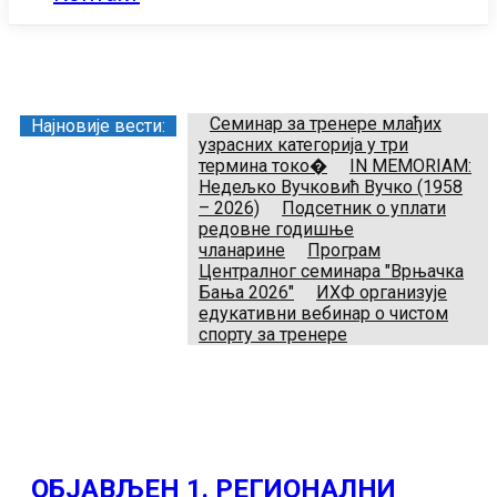
Заједница тренера Рукометног савеза Србије
Телефон:
+381.64.882.72.83
Email:
treneri(@)treneri-rss.rs
Adresa:
Тошин бунар 272, 11070 Нови Београд, Srbija.
Семинар за тренере млађих
Најновије вести:
узрасних категорија у три
термина токо�
IN MEMORIAM:
Недељко Вучковић Вучко (1958
– 2026)
Подсетник о уплати
редовне годишње
чланарине
Програм
Централног семинара "Врњачка
Бања 2026"
ИХФ организује
едукативни вебинар о чистом
спорту за тренере
ОБЈАВЉЕН 1. РЕГИОНАЛНИ