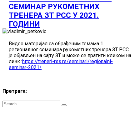
СЕМИНАР РУКОМЕТНИХ
ТРЕНЕРА ЗТ РСС У 2021.
ГОДИНИ
Видео материјал са обрађеним темама 1.
регионалног семинара рукометних тренера ЗТ РСС
је објављен на сајту ЗТ и може се пратити кликом на
линк :
https://treneri-rss.rs/seminari/regionalni-
seminar-2021/
Претрага:
ZT RSS
- Сва права ѕаджана. Телефон: +381.60.48044.81 Email:
treneri(@)treneri-rss.rs Adresa: Тошин бунар 272, 11070 Нови
Београд, Srbija.