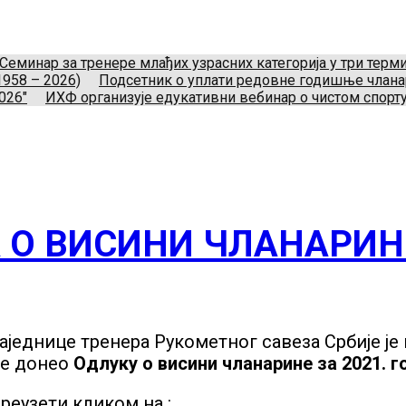
укометног савеза Србије
Телефон:
+381.64.882.72.83
Ema
Нови Београд, Srbija.
Семинар за тренере млађих узрасних категорија у три тер
1958 – 2026)
Подсетник о уплати редовне годишње члан
026"
ИХФ организује едукативни вебинар о чистом спорту
 О ВИСИНИ ЧЛАНАРИНЕ
једнице тренера Рукометног савеза Србије је н
не донео
Одлуку о висини чланарине за 2021. г
реузети кликом на :