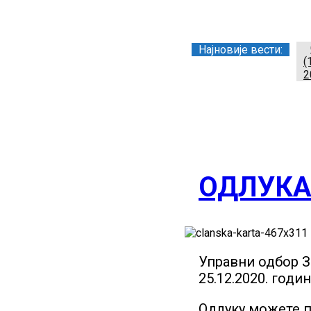
Заједница тренера Р
Најновије вести:
(
2
ОДЛУКА
Управни одбор За
25.12.2020. годи
Одлуку можете п