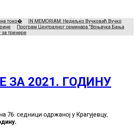
il:
treneri(@)treneri-rss.rs
Adresa:
Тошин бунар 272, 11070
мина токо�
IN MEMORIAM: Недељко Вучковић Вучко
арине
Програм Централног семинара "Врњачка Бања
 за тренере
 ЗА 2021. ГОДИНУ
а 76. седници одржаној у Крагујевцу,
одину.