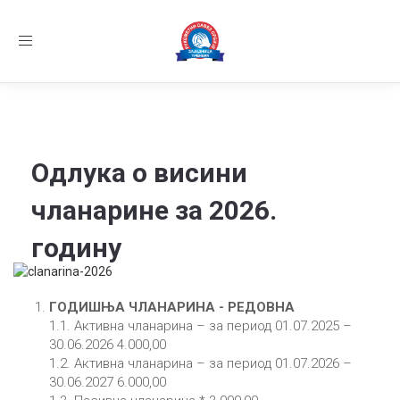
Заједница тренера Рукометног савеза Србије
Телефон:
+381.64.882.72.83
Email:
treneri(@)treneri-rss.rs
Adresa:
Тошин
Toggle
бунар 272, 11070 Нови Београд, Srbija.
navigation
Семинар за тренере млађих узрасних категориј
Најновије вести:
Одлука о висини
чланарине за 2026.
годину
ГОДИШЊА ЧЛАНАРИНА - РЕДОВНА
1.1. Активна чланарина – за период 01.07.2025 –
30.06.2026 4.000,00
1.2. Активна чланарина – за период 01.07.2026 –
30.06.2027 6.000,00