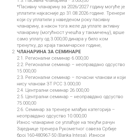
1.3. Пасивна чланарина * 3.000,00
*Пасивну чланарину за 2026/2027 годину могуће је
уплатити најкасније до 31.08.2026 године. Тренери
који су уплатили у наведеном року пасивну
чланарину, а након тога желе да уплате активну
чланарину (могућност учешћа у такмичењу), врше
само уплату од 3.000,00 динара у било ком
тренутку, до краја такмичарске године,
ЧЛАНАРИНА ЗА СЕМИНАРЕ
2.1. Регионални семинар 6.000,00
2.2. Регионални семинар – неоправдано одсуство
15.000,00
2.3. Регионални семинар – почасни чланови и који
нису чланови ЗТ РСС 3.000,00
2.4. Централни семинар 26.000,00
2.5. Централни семинар – неоправдано одсуство
75.000,00
2.6. Семинар за тренере млађих категорија –
неоправдано одсуство 10.000,00
Износ чланарине се уплаћује на текући рачун
Заједнице тренера Рукометног савеза Србије
број 160-480967-50 (Banka Intesa). Износи