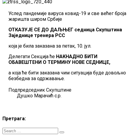
Услед пандемије вируса ковид-19 и све већег броја
жаришта широм Србије
ОТКАЗУЈЕ СЕ ДО ДАЉЊЕГ седница Скупштина
Заједнице тренера РСС
која је била заказана за петак, 10. јул.
Делегати Секција ће
НАКНАДНО БИТИ
ОБАВЕШТЕНИ О ТЕРМИНУ НОВЕ СЕДНИЦЕ,
а која ће бити заказана чим ситуација буде довољно
безбедна за одржавање.
Подпредседник Скупштине
Душко Марачић с.р.
Претрага: