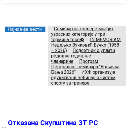
Заједница тренера Рукометног савеза Србије
Телефон:
+381.64.882.72.83
Email:
treneri(@)treneri-rss.rs
Adresa:
Тошин бунар 272, 11070 Нови Београд, Srbija.
Семинар за тренере млађих
Најновије вести:
узрасних категорија у три
термина токо�
IN MEMORIAM:
Недељко Вучковић Вучко (1958
– 2026)
Подсетник о уплати
редовне годишње
чланарине
Програм
Централног семинара "Врњачка
Бања 2026"
ИХФ организује
едукативни вебинар о чистом
спорту за тренере
Отказана Скупштина ЗТ РС