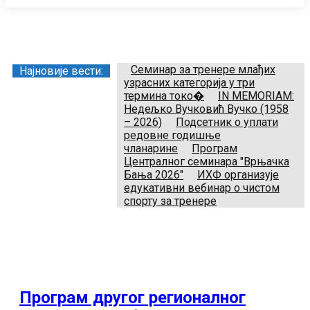
Заједница тренера Рукометног савеза Србије
Телефон:
+381.64.882.72.83
Email:
treneri(@)treneri-rss.rs
Adresa:
Тошин бунар 272, 11070 Нови Београд, Srbija.
Семинар за тренере млађих
Најновије вести:
узрасних категорија у три
термина токо�
IN MEMORIAM:
Недељко Вучковић Вучко (1958
– 2026)
Подсетник о уплати
редовне годишње
чланарине
Програм
Централног семинара "Врњачка
Бања 2026"
ИХФ организује
едукативни вебинар о чистом
спорту за тренере
Програм другог регионалног