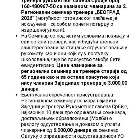
тренера рукометног савеза Србије број:
160-480967-50 са назнаком: чланарина за 2.
Регионални семинар тренера „БЕОГРАД
2026“
(могућност готовинског плаћања је
искључена - са собом понети потврду о
извршеној уплати).
На Семинар се под истим условима позивају и
сви остали тренери, као и будући тренери
заинтересовани за стицање стручног звања у
рукомету као и они који су у поступку
школовања, чије ће присуство такође бити
евидентирано.
Цена чланарине за
регионални семинар за тренере старије од
65 година као и за остале присутне који
нису чланови Заједнице тренера је 3.000,00
динара
.
Евентуална спреченост присуствовања
Регионалном семинару се мора најавити
Заједници тренера Рукометног савеза Србије,
најкасније 10 дана пре одржавања семинара,
достављањем образложења (Молба) о
разлогу одсуствовања и доказом о уплати
чланарине од
6.000,00 динара
за семинар.
Одлуку о оправданости одсуства доноси УО