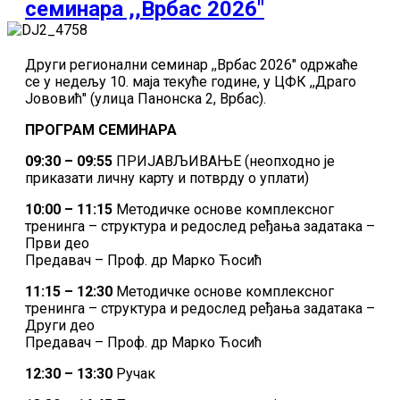
семинара ,,Врбас 2026"
Други регионални семинар ,,Врбас 2026" одржаће
се у недељу 10. маја текуће године, у ЦФК ,,Драго
Јововић" (улица Панонска 2, Врбас).
ПРОГРАМ СЕМИНАРА
09:30 – 09:55
ПРИЈАВЉИВАЊЕ (неопходно је
приказати личну карту и потврду о уплати)
10:00 – 11:15
Методичке основе комплексног
тренинга – структура и редослед ређања задатака –
Први део
Предавач – Проф. др Марко Ћосић
11:15 – 12:30
Методичке основе комплексног
тренинга – структура и редослед ређања задатака –
Други део
Предавач – Проф. др Марко Ћосић
12:30 – 13:30
Ручак