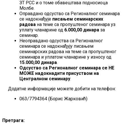
ЗТ РСС и о томе обавештава подносиоца
Молбе.
Оправдано одсуство са Регионалног семинара
се надокнађује
писањем семинарских
радова
на теме са пропуштеног семинара уз
уплату чланарине од
6.000,00 динара
за
семинар.
Неоправдано одсуства са Регионалног
семинара се надокнађују писањем
семинарских радова на теме са пропуштеног
семинара и уплатом чланарине у износу од
15.000,00 динара
.
Одсуство са Регионалног семинара се НЕ
МОЖЕ надокнадити присуством на
Централном семинару
.
Додатне информације можете добити на телефон:
063/7794364 (Борис Жарковић)
Претрага: