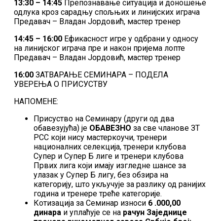
13:30 – 14:45
Препознавање ситуација и доношење
одлука кроз сарадњу спољњих и линијских играча
Предавач – Владан Јордовић, мастер тренер
14:45 – 16:00
Ефикасност игре у одбрани у односу
на линијског играча пре и након пријема лопте
Предавач – Владан Јордовић, мастер тренер
16:00
ЗАТВАРАЊЕ СЕМИНАРА – ПОДЕЛА
УВЕРЕЊА О ПРИСУСТВУ
НАПОМЕНЕ:
Присуство на Семинару (други од два
обавезујућа) је
ОБАВЕЗНО
за све чланове ЗТ
РСС који нису мастеркоучи, тренери
националних селекција, тренери клубова
Супер и Супер Б лиге и тренери клубова
Првих лига који имају изгледне шансе за
улазак у Супер Б лигу, без обзира на
категорију, што укључује за разлику од ранијих
година и тренере треће категорије.
Котизација за Семинар износи
6 .000,00
динара
и уплаћује се на
рачун Заједнице