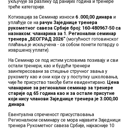
укључује за разлику од ранијих година и тренере
треће категорије.
Котизација за Семинар износи
6 .000,00 динара
и
уплаћује се на
рачун Заједнице тренера
рукометног савеза Србије број: 160-480967-50 са
назнаком: чланарина за 1. Регионални семинар
тренера „БЕОГРАД 2026“
(могућност готовинског
плаћања је искључена - са собом понети потврду о
извршеној уплати).
На Семинар се под истим условима позивају и сви
остали тренери, као и будући тренери
заинтересовани за стицање стручног звања у
рукомету као и они који су у поступку школовања,
чије ће присуство такође бити евидентирано.
Цена
чланарине за регионални семинар за тренере
старије од 65 година као и за остале присутне
који нису чланови Заједнице тренера је
3.000,00
динара
.
Евентуална спреченост присуствовања
Регионалном семинару се мора најавити Заједници
тренера Рукометног савеза Србије, најкасније 10