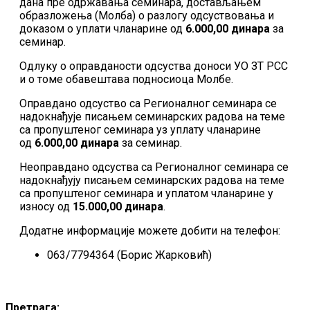
дана пре одржавања семинара, достављањем
образложења (Молба) о разлогу одсуствовања и
доказом о уплати чланарине од
6.000,00 динара
за
семинар.
Одлуку о оправданости одсуства доноси УО ЗТ РСС
и о томе обавештава подносиоца Молбе.
Оправдано одсуство са Регионалног семинара се
надокнађује писањем семинарских радова на теме
са пропуштеног семинара уз уплату чланарине
од
6.000,00 динара
за семинар.
Неоправдано одсуства са Регионалног семинара се
надокнађују писањем семинарских радова на теме
са пропуштеног семинара и уплатом чланарине у
износу од
15.000,00 динара
.
Додатне информације можете добити на телефон:
063/7794364 (Борис Жарковић)
Претрага: