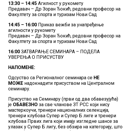
13:30 – 14:45
Агилност у рукомету
Предавач – Др Зоран Ђокић, редовни професор на
Факултету за спорта и туризам Нови Сад
14:45 – 16:00
Приказ вежби за унапређење
агилности у рукомету
Предавач – Др Зоран Ђокић, редовни професор на
Факултету за спорта и туризам Нови Сад
16:00
ЗАТВАРАЊЕ СЕМИНАРА – ПОДЕЛА
УВЕРЕЊА О ПРИСУСТВУ
НАПОМЕНЕ:
Одсуство са Регионалног семинара се
НЕ
МОЖЕ
надокнадити присуством на Централном
семинару.
Присуство на Семинару (први од два обавезујућа)
је
ОБАВЕЗНО
за све чланове ЗТ РСС који нису
мастеркоучи, тренери националних селекција,
тренери клубова Супер и Супер Б лиге и тренери
клубова Првих лига који имају изгледне шансе за
улазак у Супер Б лигу, без обзира на категорију, што