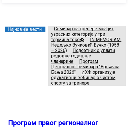
Заједница тренера Рукометног савеза Србије
Телефон:
+381.64.882.72.83
Email:
treneri(@)treneri-rss.rs
Adresa:
Тошин бунар 272, 11070 Нови Београд, Srbija.
Семинар за тренере млађих
Најновије вести:
узрасних категорија у три
термина токо�
IN MEMORIAM:
Недељко Вучковић Вучко (1958
– 2026)
Подсетник о уплати
редовне годишње
чланарине
Програм
Централног семинара "Врњачка
Бања 2026"
ИХФ организује
едукативни вебинар о чистом
спорту за тренере
Програм првог регионалног