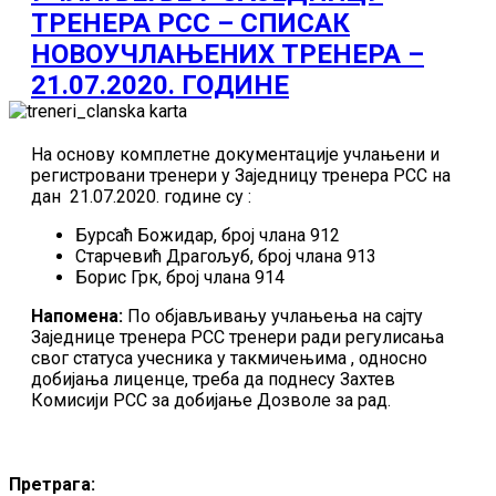
ТРЕНЕРА РСС – СПИСАК
НОВОУЧЛАЊЕНИХ ТРЕНЕРА –
21.07.2020. ГОДИНЕ
На основу комплетне документације учлањени и
регистровани тренери у Заједницу тренера РСС на
дан 21.07.2020. године су :
Бурсаћ Божидар, број члана 912
Старчевић Драгољуб, број члана 913
Борис Грк, број члана 914
Напомена:
По објављивању учлањења на сајту
Заједнице тренера РСС тренери ради регулисања
свог статуса учесника у такмичењима , односно
добијања лиценце, треба да поднесу Захтев
Комисији РСС за добијање Дозволе за рад.
Претрага: