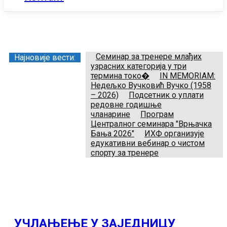
Заједница тренера Рукометног савеза Србије
Телефон:
+381.64.882.72.83
Email:
treneri(@)treneri-rss.rs
Adresa:
Тошин бунар 272, 11070 Нови Београд, Srbija.
Семинар за тренере млађих
Најновије вести:
узрасних категорија у три
термина токо�
IN MEMORIAM:
Недељко Вучковић Вучко (1958
– 2026)
Подсетник о уплати
редовне годишње
чланарине
Програм
Централног семинара "Врњачка
Бања 2026"
ИХФ организује
едукативни вебинар о чистом
спорту за тренере
УЧЛАЊЕЊЕ У ЗАЈЕДНИЦУ