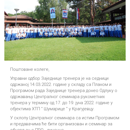
Поштоване колеге,
Управни одбор Заједнице тренера је на седници
одржаној 14.03.2022. године у складу са Планом и
Програмом рада Заједнице тренера донео Одлуку о
одржавању Централног семинара рукометних
тренера у термину од 17. до 19. јуна 2022. године у
објектима ХТП " Шумарице " у Крагујевцу.
У склопу Централног семинара са истим Програмом
и предавачима ће бити организован и семинар за
обнављање ПРО - лиценце .