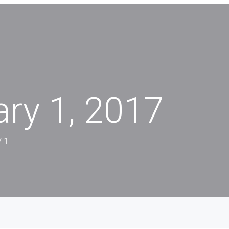
ry 1, 2017
/
1