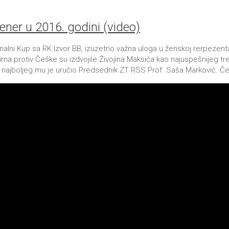
rener u 2016. godini (video)
onalni Kup sa RK Izvor BB, izuzetno važna uloga u ženskoj rerpezenta
ma protiv Češke su izdvojile Živojina Maksića kao najuspešnijeg tre
 najboljeg mu je uručio Predsednik ZT RSS Prof. Saša Marković. Čes