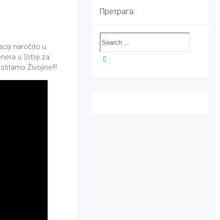
Претрага:
ciji naročito u
nera u Srbiji za
titamo Živojine!!!