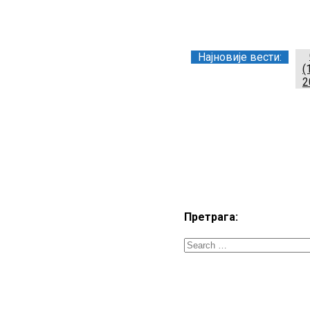
Заједница тренера Р
Најновије вести:
(
2
Претрага: