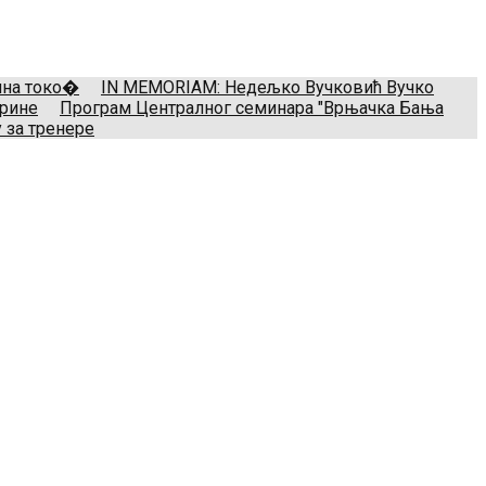
il:
treneri(@)treneri-rss.rs
Adresa:
Тошин бунар 272, 11070
мина токо�
IN MEMORIAM: Недељко Вучковић Вучко
арине
Програм Централног семинара "Врњачка Бања
 за тренере