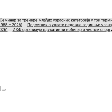
укометног савеза Србије
Телефон:
+381.60.480.44.81
Ema
Нови Београд, Srbija.
Семинар за тренере млађих узрасних категорија у три тер
1958 – 2026)
Подсетник о уплати редовне годишње члан
026"
ИХФ организује едукативни вебинар о чистом спорту