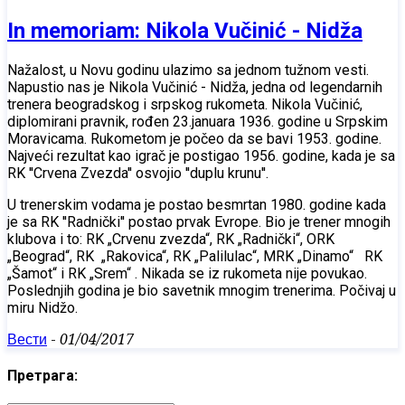
In memoriam: Nikola Vučinić - Nidža
Nažalost, u Novu godinu ulazimo sa jednom tužnom vesti.
Napustio nas je Nikola Vučinić - Nidža, jedna od legendarnih
trenera beogradskog i srpskog rukometa. Nikola Vučinić,
diplomirani pravnik, rođen 23.januara 1936. godine u Srpskim
Moravicama. Rukometom je počeo da se bavi 1953. godine.
Najveći rezultat kao igrač je postigao 1956. godine, kada je sa
RK ''Crvena Zvezda'' osvojio ''duplu krunu''.
U trenerskim vodama je postao besmrtan 1980. godine kada
je sa RK ''Radnički'' postao prvak Evrope. Bio je trener mnogih
klubova i to: RK „Crvenu zvezda“, RK „Radnički“, ORK
„Beograd“, RK „Rakovica“, RK „Palilulac“, MRK „Dinamo“ RK
„Šamot“ i RK „Srem“ . Nikada se iz rukometa nije povukao.
Poslednjih godina je bio savetnik mnogim trenerima. Počivaj u
miru Nidžo.
Вести
-
01/04/2017
Претрага: