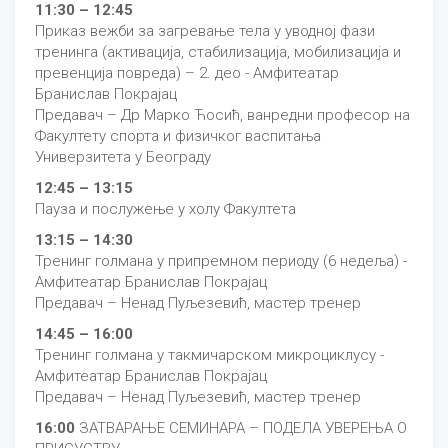
11:30 – 12:45
Приказ вежби за загревање тела у уводној фази
тренинга (активација, стабилизација, мобилизација и
превенција повреда) – 2. део - Амфитеатар
Бранислав Покрајац
Предавач – Др Марко Ћосић, ванредни професор на
Факултету спорта и физичког васпитања
Универзитета у Београду
12:45 – 13:15
Пауза и послужење у холу Факултета
13:15 – 14:30
Тренинг голмана у припремном периоду (6 недеља) -
Амфитеатар Бранислав Покрајац
Предавач – Ненад Пуљезевић, мастер тренер
14:45 – 16:00
Тренинг голмана у такмичарском микроциклусу -
Амфитеатар Бранислав Покрајац
Предавач – Ненад Пуљезевић, мастер тренер
16:00
ЗАТВАРАЊЕ СЕМИНАРА – ПОДЕЛА УВЕРЕЊА О