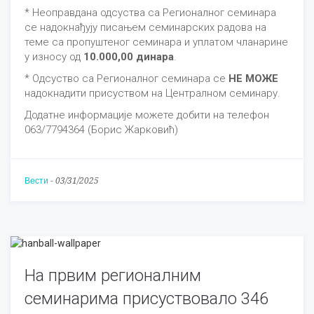
* Неоправдана одсуства са Регионалног семинара
се надокнађују писањем семинарских радова на
теме са пропуштеног семинара и уплатом чланарине
у износу од
10.000,00 динара
.
* Одсуство са Регионалног семинара се
НЕ МОЖЕ
надокнадити присуством на Централном семинару.
Додатне информације можете добити на телефон
063/7794364 (Борис Жарковић)
Вести
-
03/31/2025
На првим регионалним
семинарима присуствовало 346