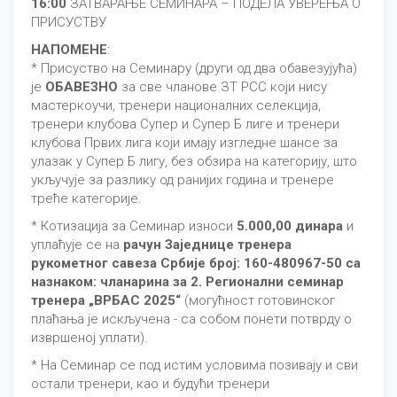
16:00
ЗАТВАРАЊЕ СЕМИНАРА – ПОДЕЛА УВЕРЕЊА О
ПРИСУСТВУ
НАПОМЕНЕ
:
* Присуство на Семинару (други од два обавезујућа)
је
ОБАВЕЗНО
за све чланове ЗТ РСС који нису
мастеркоучи, тренери националних селекција,
тренери клубова Супер и Супер Б лиге и тренери
клубова Првих лига који имају изгледне шансе за
улазак у Супер Б лигу, без обзира на категорију, што
укључује за разлику од ранијих година и тренере
треће категорије.
* Котизација за Семинар износи
5.000,00 динара
и
уплаћује се на
рачун Заједнице тренера
рукометног савеза Србије број: 160-480967-50 са
назнаком: чланарина за 2. Регионални семинар
тренера „ВРБАС 2025“
(могућност готовинског
плаћања је искључена - са собом понети потврду о
извршеној уплати).
* На Семинар се под истим условима позивају и сви
остали тренери, као и будући тренери