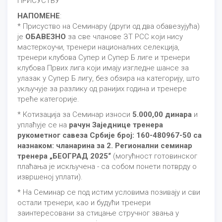
ПРИСУСТВУ
НАПОМЕНЕ
:
* Присуство на Семинару (други од два обавезујућа)
је
ОБАВЕЗНО
за све чланове ЗТ РСС који нису
мастеркоучи, тренери националних селекција,
тренери клубова Супер и Супер Б лиге и тренери
клубова Првих лига који имају изгледне шансе за
улазак у Супер Б лигу, без обзира на категорију, што
укључује за разлику од ранијих година и тренере
треће категорије.
* Котизација за Семинар износи
5.000,00 динара
и
уплаћује се на
рачун Заједнице тренера
рукометног савеза Србије број: 160-480967-50 са
назнаком: чланарина за 2. Регионални семинар
тренера „БЕОГРАД 2025“
(могућност готовинског
плаћања је искључена - са собом понети потврду о
извршеној уплати).
* На Семинар се под истим условима позивају и сви
остали тренери, као и будући тренери
заинтересовани за стицање стручног звања у