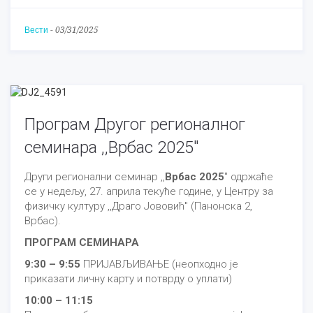
Вести
-
03/31/2025
Програм Другог регионалног
семинара ,,Врбас 2025"
Други регионални семинар ,,
Врбас 2025
" одржаће
се у недељу, 27. априла текуће године, у Центру за
физичку културу ,,Драго Јововић" (Панонска 2,
Врбас).
ПРОГРАМ СЕМИНАРА
9:30 – 9:55
ПРИЈАВЉИВАЊЕ (неопходно је
приказати личну карту и потврду о уплати)
10:00 – 11:15