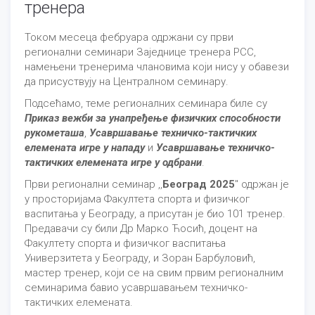
тренера
Током месеца фебруара одржани су први
регионални семинари Заједнице тренера РСС,
намењени тренерима члановима који нису у обавези
да присуствују на Централном семинару.
Подсећамо, теме регионалних семинара биле су
Приказ вежби за унапређење физичких способности
рукометаша
,
Усавршавање техничко-тактичких
елемената игре у нападу
и
Усавршавање техничко-
тактичких елемената игре у одбрани
.
Први регионални семинар ,,
Београд 2025
" одржан је
у просторијама Факултета спорта и физичког
васпитања у Београду, а присутан је био 101 тренер.
Предавачи су били Др Марко Ћосић, доцент на
Факултету спорта и физичког васпитања
Универзитета у Београду, и Зоран Барбуловић,
мастер тренер, који се на свим првим регионалним
семинарима бавио усавршавањем техничко-
тактичких елемената.