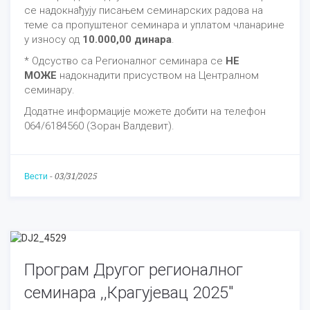
се надокнађују писањем семинарских радова на
теме са пропуштеног семинара и уплатом чланарине
у износу од
10.000,00 динара
.
* Одсуство са Регионалног семинара се
НЕ
МОЖЕ
надокнадити присуством на Централном
семинару.
Додатне информације можете добити на телефон
064/6184560 (Зоран Валдевит).
Вести
-
03/31/2025
Програм Другог регионалног
семинара ,,Крагујевац 2025"