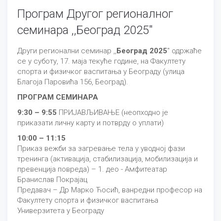
Програм Другог регионалног
семинара ,,Београд 2025"
Други регионални семинар ,,
Београд 2025
" одржаће
се у суботу, 17. маја текуће године, на Факултету
спорта и физичког васпитања у Београду (улица
Благоја Паровића 156, Београд).
ПРОГРАМ СЕМИНАРА
9:30 – 9:55
ПРИЈАВЉИВАЊЕ (неопходно је
приказати личну карту и потврду о уплати)
10:00 – 11:15
Приказ вежби за загревање тела у уводној фази
тренинга (активација, стабилизација, мобилизација и
превенција повреда) – 1. део - Амфитеатар
Бранислав Покрајац
Предавач – Др Марко Ћосић, ванредни професор на
Факултету спорта и физичког васпитања
Универзитета у Београду