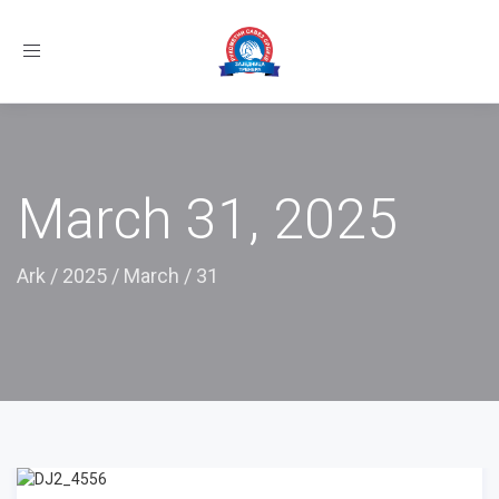
Toggle
navigation
March 31, 2025
Ark
/
2025
/
March
/
31