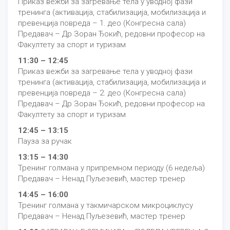
Приказ вежби за загревање тела у уводној фази
тренинга (активација, стабилизација, мобилизација и
превенција повреда – 1. део (Конгресна сала)
Предавач – Др Зоран Ђокић, редовни професор на
Факултету за спорт и туризам
11:30 – 12:45
Приказ вежби за загревање тела у уводној фази
тренинга (активација, стабилизација, мобилизација и
превенција повреда – 2. део (Конгресна сала)
Предавач – Др Зоран Ђокић, редовни професор на
Факултету за спорт и туризам
12:45 – 13:15
Пауза за ручак
13:15 – 14:30
Тренинг голмана у припремном периоду (6 недеља)
Предавач – Ненад Пуљезевић, мастер тренер
14:45 – 16:00
Тренинг голмана у такмичарском микроциклусу
Предавач – Ненад Пуљезевић, мастер тренер