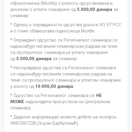
образложења (Молба) о разлогу одсуствовања и
доказом о уплати чланарине од
5.000,00 динара
за
семинар.
* Одлуку о оправданости одсуства доноси УО ЗТ РСС
и о томе обавештава подносиоца Молбе.
* Оправдано одсуство са Регионалног семинара се
надокнађује писањем семинарских радова на теме
са пропуштеног семинара уз уплату чланарине
од
5.000,00 динара
за семинар.
* Неоправдана одсуства са Регионалног семинара
се надокнађују писањем семинарских радова на
теме са пропуштеног семинара и уплатом чланарине
у износу од
10.000,00 динара
.
* Одсуство са Регионалног семинара се
НЕ
МОЖЕ
надокнадити присуством на Централном
семинару.
* Додатне информације можете добити на телефон
069/2567228 (Зоран Барбуловић).