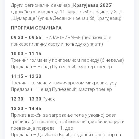
Други регионални семинар ,,
Крагујевац 2025
"
одржаће се у недељу, 11. маја текуће године, у ХТД
,,Шумарице" (улица Десанкин венац бб, Крагујевац).
ПРОГРАМ СЕМИНАРА
09:30 – 09:55
ПРИЈАВЉИВАЊЕ (неопходно је
приказати личну карту и потврду о уплати)
10:00 – 11:15
Тренинг голмана у припремном периоду (6 недеља)
Предавач – Ненад Пуљезевић, мастер тренер
11:15 – 12:30
Тренинг голмана у такмичарском микроциклусу
Предавач – Ненад Пуљезевић, мастер тренер
12:30 – 13:30
Ручак
13:30 – 14:45
Приказ вежби за загревање тела у уводној фази
тренинга (активација, стабилизација, мобилизација и
превенција повреда – 1. део
Предавач – Др Ивана Бојић, редовни професор на