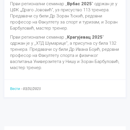
Први регионални семинар ,,
Врбас 2025
" одржан је у
ЦФК „Драго Јововић“, уз присуство 113 тренера.
Предавачи су били Др Зоран Ђокић, редовни
професор на Факултету за спорт и туризам, и Зоран
Барбуловић, мастер тренер.
Први регионални семинар ,,
Крагујевац 2025
"
одржан је у ,,ХТД Шумарице", а присутна су била 132
тренера. Предавачи су били Др Ивана Бојић, редовни
професор на Факултету спорта и физичког
васпитања Универзитета у Нишу и Зоран Барбуловић,
мастер тренер.
Вести
-
03/31/2025