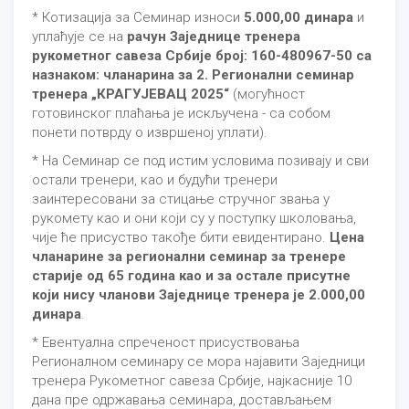
* Котизација за Семинар износи
5.000,00 динара
и
уплаћује се на
рачун Заједнице тренера
рукометног савеза Србије број: 160-480967-50 са
назнаком: чланарина за 2. Регионални семинар
тренера „КРАГУЈЕВАЦ 2025“
(могућност
готовинског плаћања је искључена - са собом
понети потврду о извршеној уплати).
* На Семинар се под истим условима позивају и сви
остали тренери, као и будући тренери
заинтересовани за стицање стручног звања у
рукомету као и они који су у поступку школовања,
чије ће присуство такође бити евидентирано.
Цена
чланарине за регионални семинар за тренере
старије од 65 година као и за остале присутне
који нису чланови Заједнице тренера је 2.000,00
динара
.
* Евентуална спреченост присуствовања
Регионалном семинару се мора најавити Заједници
тренера Рукометног савеза Србије, најкасније 10
дана пре одржавања семинара, достављањем