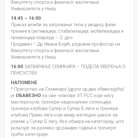
Факултету спорта и физичког васпитања
Универзитета у Нишу
14:45 – 16:00
Приказ вежби за загревање тела у уводној фази
тренинга (активација, стабилизација, мобилизација и
превенција повреда – 2. део
Предавач – Др Ивана Бојић, редовни професор на
Факултету спорта и физичког васпитања
Универзитета у Нишу
16:00
ЗАТВАРАЊЕ СЕМИНАРА – ПОДЕЛА УВЕРЕЊА О
ПРИСУСТВУ
НАПОМЕНЕ
:
* Присуство на Семинару (други од два обавезујућа)
је
ОБАВЕЗНО
за све чланове ЗТ РСС који нису
мастеркоучи, тренери националних селекција,
тренери клубова Супер и Супер Б лиге и тренери
клубова Првих лига који имају изгледне шансе за
улазак у Супер Б лигу, без обзира на категорију, што
укључује за разлику од ранијих година и тренере
треће категорије.