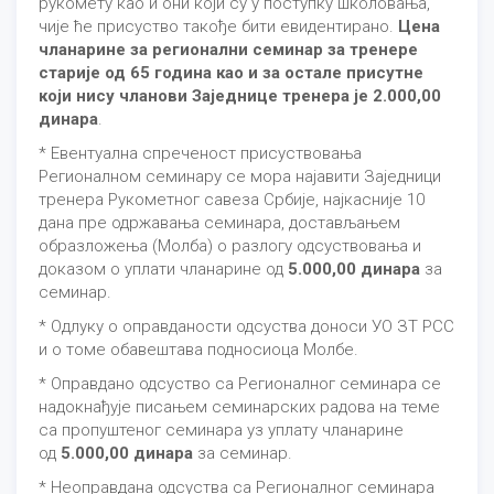
рукомету као и они који су у поступку школовања,
чије ће присуство такође бити евидентирано.
Цена
чланарине за регионални семинар за тренере
старије од 65 година као и за остале присутне
који нису чланови Заједнице тренера је 2.000,00
динара
.
* Евентуална спреченост присуствовања
Регионалном семинару се мора најавити Заједници
тренера Рукометног савеза Србије, најкасније 10
дана пре одржавања семинара, достављањем
образложења (Молба) о разлогу одсуствовања и
доказом о уплати чланарине од
5.000,00 динара
за
семинар.
* Одлуку о оправданости одсуства доноси УО ЗТ РСС
и о томе обавештава подносиоца Молбе.
* Оправдано одсуство са Регионалног семинара се
надокнађује писањем семинарских радова на теме
са пропуштеног семинара уз уплату чланарине
од
5.000,00 динара
за семинар.
* Неоправдана одсуства са Регионалног семинара