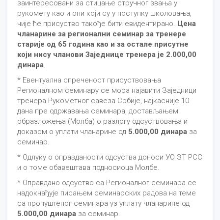
заинтересовани за стицање стручног звања у
рукомету као и они који су у поступку школовања,
чије ће присуство такође бити евидентирано.
Цена
чланарине за регионални семинар за тренере
старије од 65 година као и за остале присутне
који нису чланови Заједнице тренера је 2.000,00
динара
.
* Евентуална спреченост присуствовања
Регионалном семинару се мора најавити Заједници
тренера Рукометног савеза Србије, најкасније 10
дана пре одржавања семинара, достављањем
образложења (Молба) о разлогу одсуствовања и
доказом о уплати чланарине од
5.000,00 динара
за
семинар.
* Одлуку о оправданости одсуства доноси УО ЗТ РСС
и о томе обавештава подносиоца Молбе.
* Оправдано одсуство са Регионалног семинара се
надокнађује писањем семинарских радова на теме
са пропуштеног семинара уз уплату чланарине од
5.000,00 динара
за семинар.