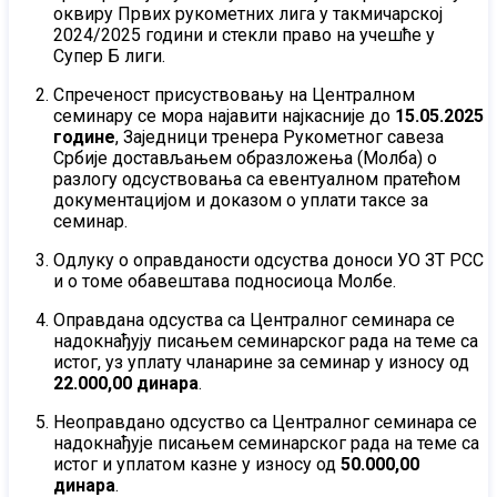
оквиру Првих рукометних лига у такмичарској
2024/2025 години и стекли право на учешће у
Супер Б лиги.
Спреченост присуствовању на Централном
семинару се мора најавити најкасније до
15.05.2025
године
, Заједници тренера Рукометног савеза
Србије достављањем образложења (Молба) о
разлогу одсуствовања са евентуалном пратећом
документацијом и доказом о уплати таксе за
семинар.
Одлуку о оправданости одсуства доноси УО ЗТ РСС
и о томе обавештава подносиоца Молбе.
Оправдана одсуства са Централног семинара се
надокнађују писањем семинарског рада на теме са
истог, уз уплату чланарине за семинар у износу од
22.000,00 динара
.
Неоправдано одсуство са Централног семинара се
надокнађује писањем семинарског рада на теме са
истог и уплатом казне у износу од
50.000,00
динара
.