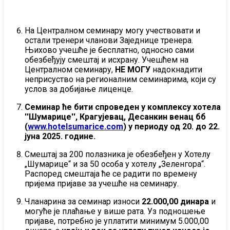
На Централном семинару могу учествовати и
остали тренери чланови Заједнице тренера.
Њихово учешће је бесплатно, односно сами
обезбеђују смештај и исхрану. Учешћем на
Централном семинару,
НЕ МОГУ
надокнадити
неприсуство на регионалним семинарима, који су
услов за добијање лиценце.
Семинар ће бити спроведен у комплексу хотела
''Шумарице'', Крагујевац, Десанкин венац бб
(
www.hotelsumarice.com
) у периоду од 20. до 22.
јуна 2025. године.
Смештај за 200 полазника је обезбеђен у Хотелу
„Шумарице“ и за 50 особа у хотелу „Зеленгора“.
Распоред смештаја ће се радити по времену
пријема пријаве за учешће на семинару.
Чланарина за семинар износи
22.000,00 динара
и
могуће је плаћање у више рата. Уз подношење
пријаве, потребно је уплатити минимум 5.000,00