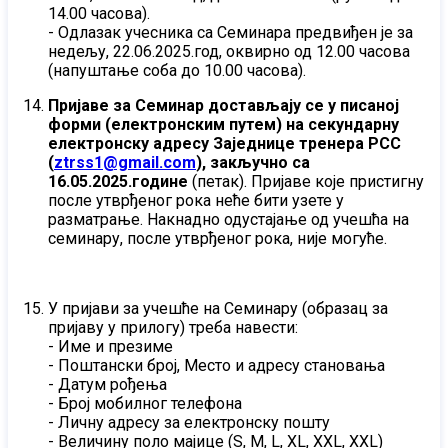
14.00 часова).
- Одлазак учесника са Семинара предвиђен је за
недељу, 22.06.2025.год, оквирно од 12.00 часова
(напуштање соба до 10.00 часова).
Пријаве за Семинар достављају се у писаној
форми (електронским путем) на секундарну
електронску адресу Заједнице тренера РСС
(
ztrss1@gmail.com
), закључно са
16.05.2025.године
(петак). Пријаве које пристигну
после утврђеног рока неће бити узете у
разматрање. Накнадно одустајање од учешћа на
семинару, после утврђеног рока, није могуће.
У пријави за учешће на Семинару (образац за
пријаву у прилогу) треба навести:
- Име и презиме
- Поштански број, Место и адресу становања
- Датум рођења
- Број мобилног телефона
- Личну адресу за електронску пошту
- Величину поло мајице (S, M, L, XL, XXL, XXL)