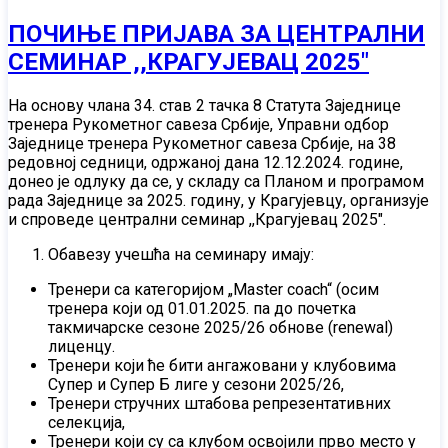
ПОЧИЊЕ ПРИЈАВА ЗА ЦЕНТРАЛНИ
СЕМИНАР ,,КРАГУЈЕВАЦ 2025"
На основу члана 34. став 2 тачка 8 Статута Заједнице
тренера Рукометног савеза Србије, Управни одбор
Заједнице тренера Рукометног савеза Србије, на 38
редовној седници, одржаној дана 12.12.2024. године,
донео је одлуку да се, у складу са Планом и програмом
рада Заједнице за 2025. годину, у Крагујевцу, организује
и спроведе централни семинар ,,Крагујевац 2025".
Обавезу учешћа на семинару имају:
Тренери са категоријом „Master coach“ (осим
тренера који од 01.01.2025. па до почетка
такмичарске сезоне 2025/26 обновe (renewal)
лиценцу.
Тренери који ће бити ангажовани у клубовима
Супер и Супер Б лиге у сезони 2025/26,
Тренери стручних штабова репрезентативних
селекција,
Тренери који су са клубом освојили прво место у