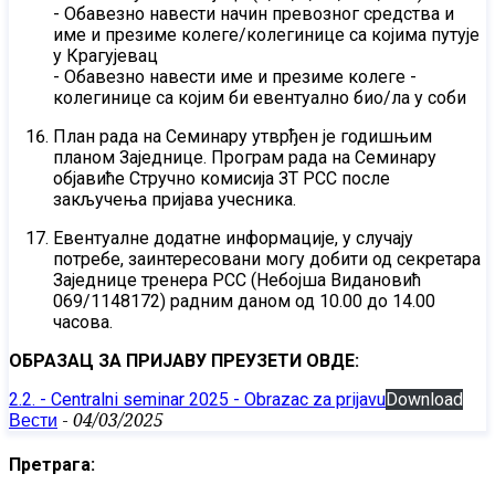
- Обавезно навести начин превозног средства и
име и презиме колеге/колегинице са којима путује
у Крагујевац
- Обавезно навести име и презиме колеге -
колегинице са којим би евентуално био/ла у соби
План рада на Семинару утврђен је годишњим
планом Заједнице. Програм рада на Семинару
објавиће Стручно комисија ЗТ РСС после
закључења пријава учесника.
Евентуалне додатне информације, у случају
потребе, заинтересовани могу добити од секретара
Заједнице тренера РСС (Небојша Видановић
069/1148172) радним даном од 10.00 до 14.00
часова.
ОБРАЗАЦ ЗА ПРИЈАВУ ПРЕУЗЕТИ ОВДЕ:
2.2. - Centralni seminar 2025 - Obrazac za prijavu
Download
Вести
-
04/03/2025
Претрага: