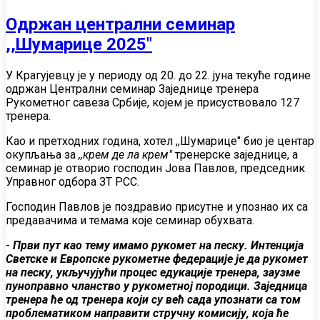
Oдржан централни семинар
,,Шумарице 2025"
У Крагујевцу је у периоду од 20. до 22. јуна текуће године
одржан Централни семинар Заједнице тренера
Рукометног савеза Србије, којем је присуствовало 127
тренера.
Као и претходних година, хотел ,,Шумарице" био је центар
окупљања за
,,крем де ла крем"
тренерске заједнице, а
семинар је отворио господин Јова Павлов, председник
Управног одбора ЗТ РСС.
Господин Павлов је поздравио присутне и упознао их са
предавачима и темама које семинар обухвата.
-
Први пут као тему имамо рукомет на песку. Интенција
Светске и Европске рукометне федерације је да рукомет
на песку, укључујући процес едукације тренера, заузме
пуноправно чланство у рукометној породици. Заједница
тренера ће од тренера који су већ сада упознати са том
проблематиком направити стручну комисију, која ће