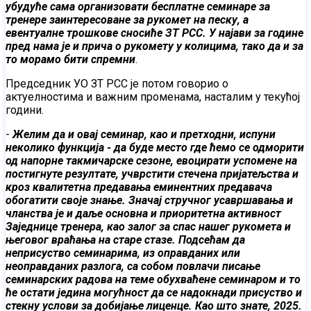
убудуће сама организовати бесплатне семинаре за
тренере заинтересоване за рукомет на песку, а
евентуалне трошкове сносиће ЗТ РСС. У најави за године
пред нама је и прича о рукомету у колицима, тако да и за
то морамо бити спремни
.
Председник УО ЗТ РСС је потом говорио о
актуелностима и важним променама, насталим у текућој
години.
-
Желим да и овај семинар, као и претходни, испуни
неколико функција - да буде место где ћемо се одморити
од напорне такмичарске сезоне, евоцирати успомене на
постигнуте резултате, учврстити стечена пријатељства и
кроз квалитетна предавања еминентних предавача
обогатити своје знање. Значај стручног усавршавања и
чланства је и даље основна и приоритетна активност
Заједнице тренера, као залог за спас нашег рукомета и
његовог враћања на старе стазе. Подсећам да
неприсуство семинарима, из оправданих или
неоправданих разлога, са собом повлачи писање
семинарских радова на теме обухваћене семинаром и то
ће остати једина могућност да се надокнади присуство и
стекну услови за добијање лиценце. Као што знате, 2025.