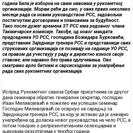
година била је изборна на свим нивоима у рукометној
организацији. Морам рећи да смо, у ових првих неколико
месеци рада са новим руководством РСС, задовољни
постигнутим договорима и плановима за будућност.
Тако после дужег времена ЗТ РСС има редовног члана
Такмичарске комисије. Такође, од новог мандата
председника УО РСС, господина Божидара Ђурковића,
представник Заједнице тренера РСС и представници свих
струковних организација се позивају на седнице УО РСС,
са правом да учествују у раду и директно износе своје
ставове, али наравно без права одлучивања. Ово
сматрамо врло битним и сврсисходним за унапређење
рада свих рукометних организација
.
Испред Рукометног савеза Србије присутнима се другог
дана семинара обратио генерални секретар, господин
Иван Миливојевић и пожелео им успешан семинар.
Господин Миливојевић се осврнуо на сарадњу са
Заједницом тренера РСС, за коју је истакао да је значајно
унапређена од доласка новог руководства на чело РСС, a
потом говорио о репрезентативним селекцијама и
њиховим резултатима у текућој години.