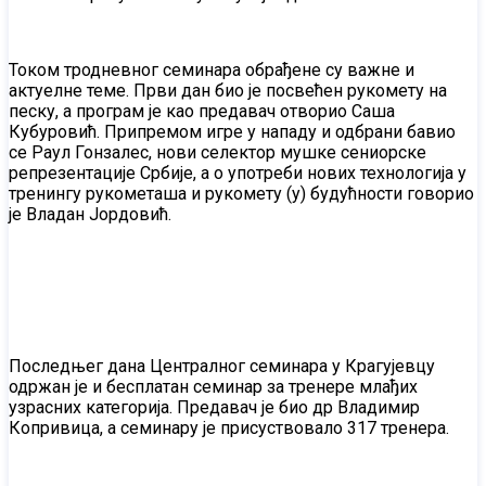
Током тродневног семинара обрађене су важне и
актуелне теме. Први дан био је посвећен рукомету на
песку, а програм је као предавач отворио Саша
Кубуровић. Припремом игре у нападу и одбрани бавио
се Раул Гонзалес, нови селектор мушке сениорске
репрезентације Србије, а о употреби нових технологија у
тренингу рукометаша и рукомету (у) будућности говорио
је Владан Јордовић.
Последњег дана Централног семинара у Крагујевцу
одржан је и бесплатан семинар за тренере млађих
узрасних категорија. Предавач је био др Владимир
Копривица, а семинару је присуствовало 317 тренера.