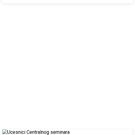
July 6, 2025
Ark
/
2025
/
July
/
6