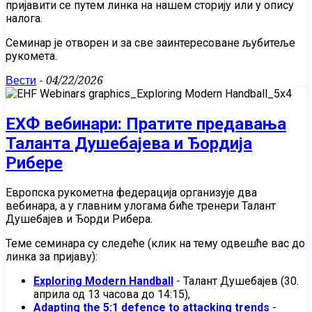
пријавити се путем линка на нашем сторију или у опису
налога.
Семинар је отворен и за све заинтересоване љубитеље
рукомета.
Вести
-
04/22/2026
ЕХФ вебинари: Пратите предавања
Таланта Душебајева и Ђордија
Рибере
Европска рукометна федерација организује два
вебинара, а у главним улогама биће тренери Талант
Душебајев и Ђорди Рибера.
Теме семинара су следеће (клик на тему одвешће вас до
линка за пријаву):
Exploring Modern Handball
- Талант Душебајев (30.
априла од 13 часова до 14:15),
Adapting the 5:1 defence to attacking trends
-