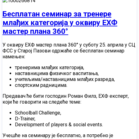
Бесплатан семинар за тренере
млађих категорија у оквиру ЕХФ
мастер плана 360°
У оквиру ЕХФ мастер плана 360° у суботу 25. априла у СЦ
ФСС у Старој Пазови одржаће се бесплатан семинар
намењен:
тренерима млађих категорија,
наставницима физичког васпитања,
учитељима/наставницима млађих разреда,
спортским радницима.
Предавач ће бити господин Роман Филз, ЕХФ експерт,
који ће говорити на следеће теме:
Schoolball Challenge,
D-Trainer,
Development of players & social events.
Учешће на семинару је бесплатно, а потребно је