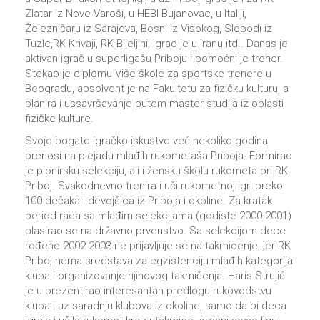
Zlatar iz Nove Varoši, u HEBI Bujanovac, u Italiji,
Železničaru iz Sarajeva, Bosni iz Visokog, Slobodi iz
Tuzle,RK Krivaji, RK Bijeljini, igrao je u Iranu itd.. Danas je
aktivan igrač u superligašu Priboju i pomoćni je trener.
Stekao je diplomu Više škole za sportske trenere u
Beogradu, apsolvent je na Fakultetu za fizičku kulturu, a
planira i ussavršavanje putem master studija iz oblasti
fizičke kulture.
Svoje bogato igračko iskustvo već nekoliko godina
prenosi na plejadu mlađih rukometaša Priboja. Formirao
je pionirsku selekciju, ali i žensku školu rukometa pri RK
Priboj. Svakodnevno trenira i uči rukometnoj igri preko
100 dečaka i devojčica iz Priboja i okoline. Za kratak
period rada sa mlađim selekcijama (godiste 2000-2001)
plasirao se na državno prvenstvo. Sa selekcijom dece
rođene 2002-2003 ne prijavljuje se na takmicenje, jer RK
Priboj nema sredstava za egzistenciju mlađih kategorija
kluba i organizovanje njihovog takmičenja. Haris Strujić
je u prezentirao interesantan predlogu rukovodstvu
kluba i uz saradnju klubova iz okoline, samo da bi deca