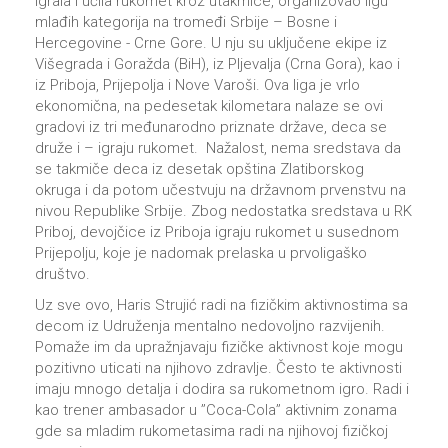
igrala i učila rukomet kroz utakmice, organizovao ligu
mlađih kategorija na tromeđi Srbije – Bosne i
Hercegovine - Crne Gore. U nju su uključene ekipe iz
Višegrada i Goražda (BiH), iz Pljevalja (Crna Gora), kao i
iz Priboja, Prijepolja i Nove Varoši. Ova liga je vrlo
ekonomična, na pedesetak kilometara nalaze se ovi
gradovi iz tri međunarodno priznate države, deca se
druže i – igraju rukomet. Nažalost, nema sredstava da
se takmiče deca iz desetak opština Zlatiborskog
okruga i da potom učestvuju na državnom prvenstvu na
nivou Republike Srbije. Zbog nedostatka sredstava u RK
Priboj, devojčice iz Priboja igraju rukomet u susednom
Prijepolju, koje je nadomak prelaska u prvoligaško
društvo.
Uz sve ovo, Haris Strujić radi na fizičkim aktivnostima sa
decom iz Udruženja mentalno nedovoljno razvijenih.
Pomaže im da upražnjavaju fizičke aktivnost koje mogu
pozitivno uticati na njihovo zdravlje. Često te aktivnosti
imaju mnogo detalja i dodira sa rukometnom igro. Radi i
kao trener ambasador u ’’Coca-Cola’’ aktivnim zonama
gde sa mladim rukometasima radi na njihovoj fizičkoj