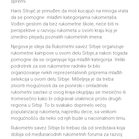
spremi.
Haris Strujić je prinuđen da moli kucajući na mnoga vrata
da se pomogne mlađim kategorijama rukometaša.
Vođen geslom da bez rukometne škole, neće biti ni
perspektive u razvoju rukometa u ovom kraju koji je
iznedrio plejadu poznatih rukometnih imena.
Njegova je ideja da Rukometni savez Srbije organizuje
rukometne kampove u ovom delu Srbije,а nakon togada
pomogne da se organiyuje liga mlađih kategorija. Veliki
podrstrek za sve rukometne radnike bi bilo
organizovanje nekih reprezentativnih priprema mlađih
selekcija u ovom delu Srbije. Mišeljnja je da treba
stvoriti mogućnosti da se pionirski i omladinski
rukometni sastavi iz ovog kraja okupljaju se mesečno ili
tromesečno kako bi odigravali utakmice protiv drugih
regiona u Srbiji. To bi svakako doprinelo većoj
popularizaciji rukometa, napretku dece, sa velikom
mogućnošću da neko od njih bude u nacionalnom timu.
Rukometni savez Srbije bi trebao da od sredstava koja
dobija od međunarodnih rukometnih foruma za razvoj