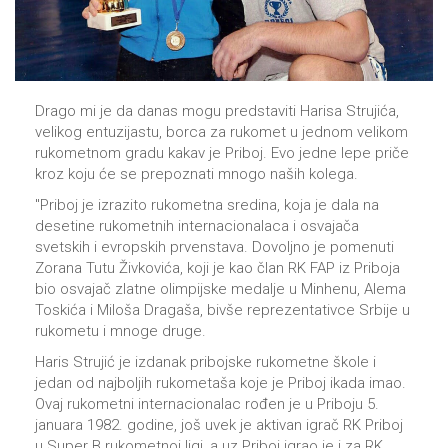
Drago mi je da danas mogu predstaviti Harisa Strujića,
velikog entuzijastu, borca za rukomet u jednom velikom
rukometnom gradu kakav je Priboj. Evo jedne lepe priče
kroz koju će se prepoznati mnogo naših kolega.
''Priboj je izrazito rukometna sredina, koja je dala na
desetine rukometnih internacionalaca i osvajača
svetskih i evropskih prvenstava. Dovoljno je pomenuti
Zorana Tutu Živkovića, koji je kao član RK FAP iz Priboja
bio osvajač zlatne olimpijske medalje u Minhenu, Alema
Toskića i Miloša Dragaša, bivše reprezentativce Srbije u
rukometu i mnoge druge.
Haris Strujić je izdanak pribojske rukometne škole i
jedan od najboljih rukometaša koje je Priboj ikada imao.
Ovaj rukometni internacionalac rođen je u Priboju 5.
januara 1982. godine, još uvek je aktivan igrač RK Priboj
u Super B rukometnoj ligi, a uz Priboj igrao je i za RK