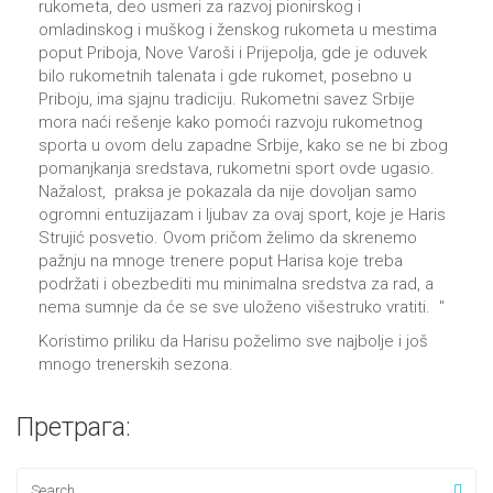
rukometa, deo usmeri za razvoj pionirskog i
omladinskog i muškog i ženskog rukometa u mestima
poput Priboja, Nove Varoši i Prijepolja, gde je oduvek
bilo rukometnih talenata i gde rukomet, posebno u
Priboju, ima sjajnu tradiciju. Rukometni savez Srbije
mora naći rešenje kako pomoći razvoju rukometnog
sporta u ovom delu zapadne Srbije, kako se ne bi zbog
pomanjkanja sredstava, rukometni sport ovde ugasio.
Nažalost, praksa je pokazala da nije dovoljan samo
ogromni entuzijazam i ljubav za ovaj sport, koje je Haris
Strujić posvetio. Ovom pričom želimo da skrenemo
pažnju na mnoge trenere poput Harisa koje treba
podržati i obezbediti mu minimalna sredstva za rad, a
nema sumnje da će se sve uloženo višestruko vratiti. ''
Koristimo priliku da Harisu poželimo sve najbolje i još
mnogo trenerskih sezona.
Претрага: