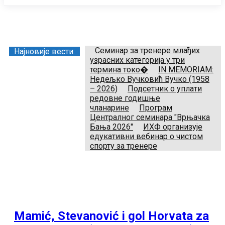
Заједница тренера Рукометног савеза Србије
Телефон:
+381.64.882.72.83
Email:
treneri(@)treneri-rss.rs
Adresa:
Тошин бунар 272, 11070 Нови Београд, Srbija.
Семинар за тренере млађих
Најновије вести:
узрасних категорија у три
термина токо�
IN MEMORIAM:
Недељко Вучковић Вучко (1958
– 2026)
Подсетник о уплати
редовне годишње
чланарине
Програм
Централног семинара "Врњачка
Бања 2026"
ИХФ организује
едукативни вебинар о чистом
спорту за тренере
Mamić, Stevanović i gol Horvata za