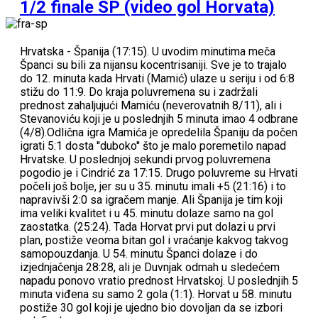
1/2 finale SP (video gol Horvata)
Hrvatska - Španija (17:15). U uvodim minutima meča
Španci su bili za nijansu kocentrisaniji. Sve je to trajalo
do 12. minuta kada Hrvati (Mamić) ulaze u seriju i od 6:8
stižu do 11:9. Do kraja poluvremena su i zadržali
prednost zahaljujući Mamiću (neverovatnih 8/11), ali i
Stevanoviću koji je u poslednjih 5 minuta imao 4 odbrane
(4/8).Odlična igra Mamića je opredelila Španiju da počen
igrati 5:1 dosta ''duboko'' što je malo poremetilo napad
Hrvatske. U poslednjoj sekundi prvog poluvremena
pogodio je i Cindrić za 17:15. Drugo poluvreme su Hrvati
počeli još bolje, jer su u 35. minutu imali +5 (21:16) i to
napravivši 2:0 sa igračem manje. Ali Španija je tim koji
ima veliki kvalitet i u 45. minutu dolaze samo na gol
zaostatka. (25:24). Tada Horvat prvi put dolazi u prvi
plan, postiže veoma bitan gol i vraćanje kakvog takvog
samopouzdanja. U 54. minutu Španci dolaze i do
izjednjačenja 28:28, ali je Duvnjak odmah u sledećem
napadu ponovo vratio prednost Hrvatskoj. U poslednjih 5
minuta viđena su samo 2 gola (1:1). Horvat u 58. minutu
postiže 30 gol koji je ujedno bio dovoljan da se izbori