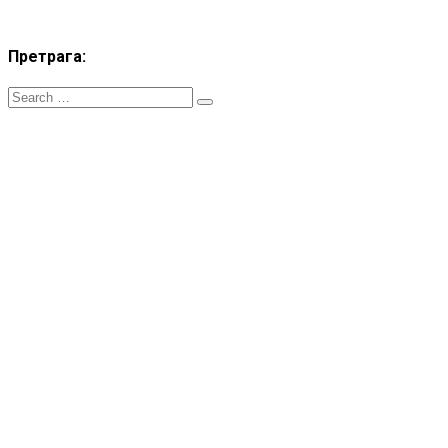
Претрага:
ZT RSS
- Сва права ѕаджана. Телефон: +381.60.48044.81 Email:
treneri(@)treneri-rss.rs Adresa: Тошин бунар 272, 11070 Нови
Београд, Srbija.