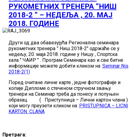
РУКОМЕТНИХ ТРЕНЕРА ”НИШ
2018-2 ” – НЕДЕЉА , 20. МАЈ
2018. ГОДИНЕ
Други од два обавезујућа Регионална семинара
рукометних тренера ” Ниш 2018-2″ одржаће се у
недељу, 20. маја 2018. године у Нишу , Спортска
хала " ЧАИР " . Програм Семинара као и све битне
информације можете добити кликом на :
Seminar Nis
2018-2(1)
Поред очитане личне карте , једне фотографије и
копије Дипломе о стеченом стручном звању
тренери на Семинар треба да понесу и попуњен
образац ( Приступница – Лични картон члана )
који могу преузети кликом на :
PRISTUPNICA – LICNI
KARTON CLANA
Претрага: