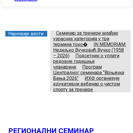
Заједница тренера Рукометног савеза Србије
Телефон:
+381.64.882.72.83
Email:
treneri(@)treneri-rss.rs
Adresa:
Тошин бунар 272, 11070 Нови Београд, Srbija.
Семинар за тренере млађих
Најновије вести:
узрасних категорија у три
термина токо�
IN MEMORIAM:
Недељко Вучковић Вучко (1958
– 2026)
Подсетник о уплати
редовне годишње
чланарине
Програм
Централног семинара "Врњачка
Бања 2026"
ИХФ организује
едукативни вебинар о чистом
спорту за тренере
РЕГИОНАЛНИ СЕМИНАР