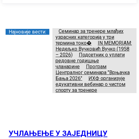
Заједница тренера Рукометног савеза Србије
Телефон:
+381.64.882.72.83
Email:
treneri(@)treneri-rss.rs
Adresa:
Тошин бунар 272, 11070 Нови Београд, Srbija.
Семинар за тренере млађих
Најновије вести:
узрасних категорија у три
термина токо�
IN MEMORIAM:
Недељко Вучковић Вучко (1958
– 2026)
Подсетник о уплати
редовне годишње
чланарине
Програм
Централног семинара "Врњачка
Бања 2026"
ИХФ организује
едукативни вебинар о чистом
спорту за тренере
УЧЛАЊЕЊЕ У ЗАЈЕДНИЦУ