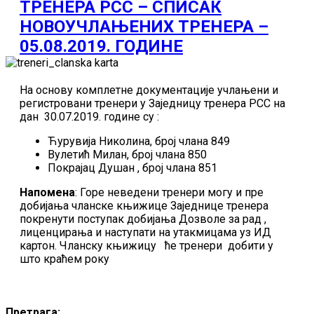
ТРЕНЕРА РСС – СПИСАК
НОВОУЧЛАЊЕНИХ ТРЕНЕРА –
05.08.2019. ГОДИНЕ
На основу комплетне документације учлањени и
регистровани тренери у Заједницу тренера РСС на
дан 30.07.2019. године су :
Ћурувија Николина, број члана 849
Вулетић Милан, број члана 850
Покрајац Душан , број члана 851
Напомена
: Горе неведени тренери могу и пре
добијања чланске књижице Заједнице тренера
покренути поступак добијања Дозволе за рад ,
лиценцирања и наступати на утакмицама уз ИД
картон. Чланску књижицу ће тренери добити у
што краћем року
Претрага: