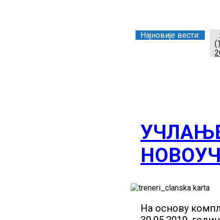
Заједница тренера Р
Најновије вести:
(
2
УЧЛАЊЕ
НОВОУЧ
На основу компл