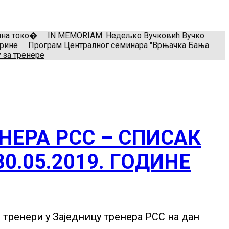
il:
treneri(@)treneri-rss.rs
Adresa:
Тошин бунар 272, 11070
мина токо�
IN MEMORIAM: Недељко Вучковић Вучко
арине
Програм Централног семинара "Врњачка Бања
 за тренере
НЕРА РСС – СПИСАК
.05.2019. ГОДИНЕ
тренери у Заједницу тренера РСС на дан