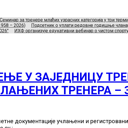
укометног савеза Србије
Телефон:
+381.64.882.72.83
Ema
Нови Београд, Srbija.
Семинар за тренере млађих узрасних категорија у три тер
1958 – 2026)
Подсетник о уплати редовне годишње члан
026"
ИХФ организује едукативни вебинар о чистом спорту
ЊЕ У ЗАЈЕДНИЦУ ТРЕ
ЛАЊЕНИХ ТРЕНЕРА – 30
етне документације учлањени и регистровани 