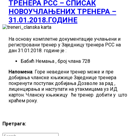
ТРЕНЕРА РСС – СПИСАК
НОВОУЧЛАЊЕНИХ ТРЕНЕРА –
31.01.2018.ГОДИНЕ
На основу комплетне документације учлањени и
регистровани тренер у Заједницу тренера РСС на
дан 31.01.2018. године је :
Бабић Немања , број члана 728
Напомена
: Горе неведени тренер може и пре
добијања чланске књижице Заједнице тренера
покренути поступак добијања Дозволе за рад ,
лиценцирања и наступати на утакмицама уз ИД
картон. Чланску књижицу ће тренер добити у што
краћем року.
Претрага: