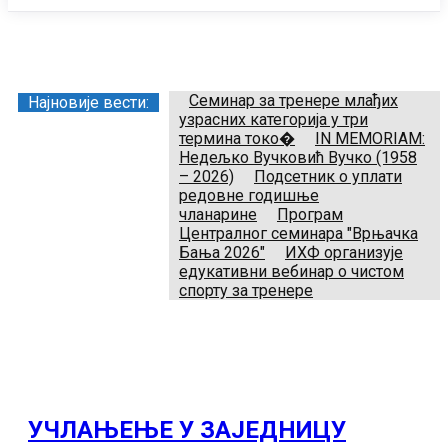
Заједница тренера Рукометног савеза Србије
Телефон:
+381.64.882.72.83
Email:
treneri(@)treneri-rss.rs
Adresa:
Тошин бунар 272, 11070 Нови Београд, Srbija.
Семинар за тренере млађих
Најновије вести:
узрасних категорија у три
термина токо�
IN MEMORIAM:
Недељко Вучковић Вучко (1958
– 2026)
Подсетник о уплати
редовне годишње
чланарине
Програм
Централног семинара "Врњачка
Бања 2026"
ИХФ организује
едукативни вебинар о чистом
спорту за тренере
УЧЛАЊЕЊЕ У ЗАЈЕДНИЦУ