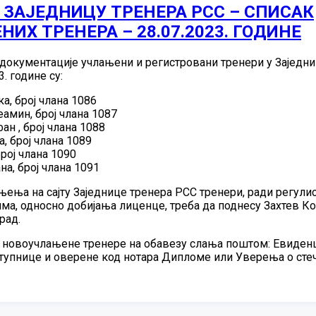
ЗАЈЕДНИЦУ ТРЕНЕРА РСС – СПИСАК
ИХ ТРЕНЕРА – 28.07.2023. ГОДИНЕ
документације учлањени и регистровани тренери у Заједн
. године су:
а, број члана 1086
амин, број члана 1087
н , број члана 1088
, број члана 1089
рој члана 1090
а, број члана 1091
ења на сајту Заједнице тренера РСС тренери, ради регулис
ма, односно добијања лиценце, треба да поднесу Захтев Ко
рад.
новоучлањене тренере на обавезу слања поштом: Евиденц
ступнице и оверене код нотара Дипломе или Уверења о ст