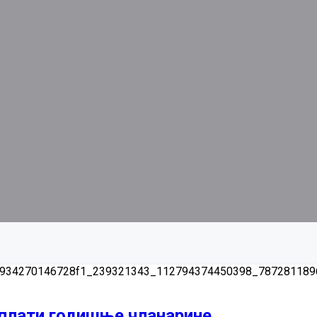
уплати годишње чланарине