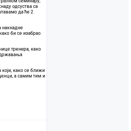
тралном семинару,
кнаду одсуства са
штавамо да ће 2.
а накнадне
како би се изабрао
нице тренера, како
 одржавања
који, како се ближи
енци, а самим тим и