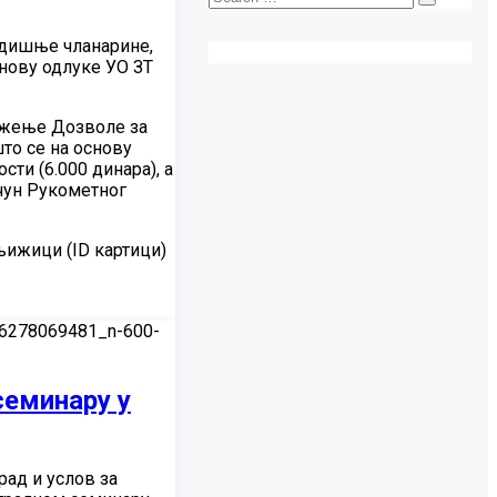
годишње чланарине,
основу одлуке УО ЗТ
ужење Дозволе за
то се на основу
ти (6.000 динара), а
рачун Рукометног
њижици (ID картици)
семинару у
рад и услов за