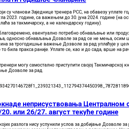
оји су чланови Заједнице тренера РСС, на обавезу уплате 
 јула 2023. године, са важењем до 30. јуна 2024. године (на 
лаћа за такмичарску, а не календарску годину).
а благовремено, евентуално потребно обнављање или прод
ња, односно обнављања Дозволе за рад се не мења, осим ш
ина за трогодишње важење Дозволе за рад уплаћује у целос
е то била пракса раније. Уплате се, као и до сада, врше на 
 тренери могу самостално приступити својој Такмичарској к
ање Дозволе за рад.
докнаде неприсуствовања Централном 
/20. или 26/27. август текуће године
 којих разлога нису успунили услов за добијање Дозволе за 