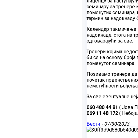
лиценцу за наступају
семинару за тренере м
поменутих семинара, к
термин за надокнаду б
Календар такмичења и
надокнаде, стога на т
одговарајући за све.
Тренери којима недост
би се на основу број
поменутог семинара.
Позивамо тренере да 
почетак првенствених
немогућности вођења 
За све евентуалне неј
060 480 44 81
( Јова П
069 11 48 172
( Небојш
Вести
-
07/30/2023