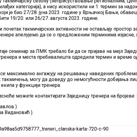
ћу такмичарску сезону (неприсуствовање регионалним, Цен
лађих категорија), а нису искористили ни 1. термин за надо
оји је био 27/28. јуна 2023. године у Врњачкој Бањи, обаве
ити 19/20. или 26/27. августа 2023. године.
 почетак такмичарских активности не остављају простор з
ренере апелујемо да се о предложеним терминима изјасне, 
аје семинар за ЛМК требало би да се пријаве на мејл Зајед
а тренера и места пребивалишта одредили термин и време
се максимално ангажују на решавању наведених проблема 
 такмичења, могу да доведу до немогућности добијања лиц
екипа у функцији тренера.
асноће можете контактирати Заједницу тренера на бројеве :
авлов )
а Видановић ).