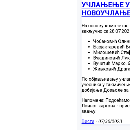
УЧЛАЊЕЊЕ У 
НОВОУЧЛАЊЕН
На основу комплетне 
закључно са 28.07.2023
Чобановић Олинк
Барјактаревић Бе
Милошевић Стефа
Вујадиновић Лука
Вучетић Марко, б
Живковић Драган
По објављивању учлањ
учесника у такмичењи
добијање Дозволе за 
Напомена: Подсећамо 
Личног картона - при
звању.
Вести
-
07/30/2023