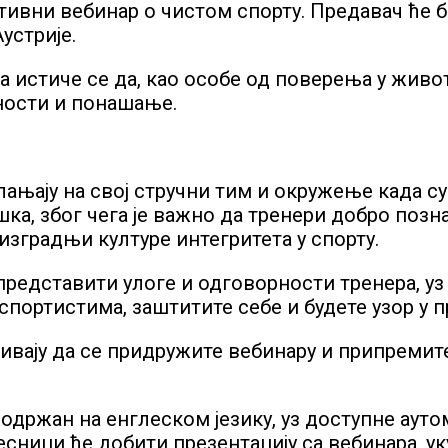
ативни вебинар о чистом спорту. Предавач ће 
устрије.
а истиче се да, као особе од поверења у живот
ности и понашање.
лањају на свој стручни тим и окружење када с
а, због чега је важно да тренери добро позна
изградњи културе интегритета у спорту.
 представити улоге и одговорности тренера, уз
спортистима, заштитите себе и будете узор у 
зивају да се придружите вебинару и припремит
 одржан на енглеском језику, уз доступне аут
чесници ће добити презентацију са вебинара, у