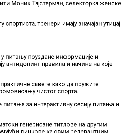
бити Моник Тајстерман, селекторка женске
у спортиста, тренери имају значајан утицај
у у питању поуздане информације и
ју антидопинг правила и начине на које
 практичне савете како да пружите
промовисању чистог спорта.
е питања за интерактивну сесију питања и
оматски генерисане титлове на другим
кучујући линкове ка свим релевантним