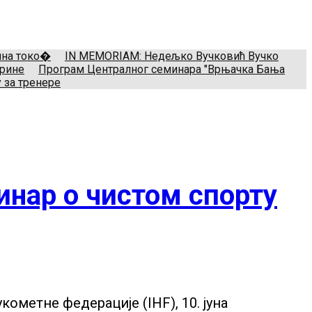
il:
treneri(@)treneri-rss.rs
Adresa:
Тошин бунар 272, 11070
мина токо�
IN MEMORIAM: Недељко Вучковић Вучко
арине
Програм Централног семинара "Врњачка Бања
 за тренере
инар о чистом спорту
кометне федерације (IHF), 10. јуна