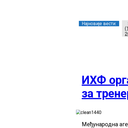
Заједница тренера Р
Најновије вести:
(
2
ИХФ орг
за трене
Међународна аген