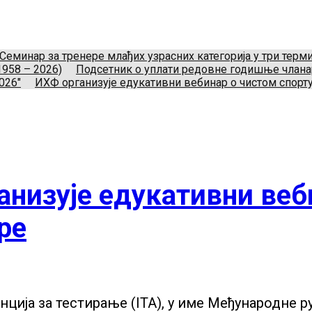
укометног савеза Србије
Телефон:
+381.64.882.72.83
Ema
Нови Београд, Srbija.
Семинар за тренере млађих узрасних категорија у три тер
1958 – 2026)
Подсетник о уплати редовне годишње члан
026"
ИХФ организује едукативни вебинар о чистом спорту
анизује едукативни веб
ре
ција за тестирање (ITA), у име Међународне ру