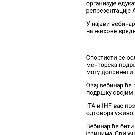
организује едук
репрезентације А
У најави вебинар
на њихове вред
Спортисти се ос
менторска подршк
могу допринети 
Овај вебинар ће
подршку својим 
ITA и IHF вас по
одговора уживо.
Вебинар ће бити
језицима. Сви у