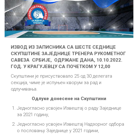
ИЗВОД ИЗ
ЗАПИСНИК
А
СА
ШЕСТЕ
СЕДНИЦЕ
СКУПШТИНЕ
ЗАЈЕДНИЦЕ ТРЕНЕРА
РУКОМЕТНОГ
САВЕЗА СРБИЈЕ, ОДРЖАНЕ ДАНА,
10.10.2022
.
ГОД. У
КРАГУЈЕВЦУ
СА ПОЧЕТКОМ У
12
,
00
Скупштини је присуствовало 25 од 30 делегата
секција, чиме је испуњен кворум за рад и
одлучивања.
Одлуке донесене на Скупштини
Једногласно усвојен Извештај о раду Заједнице
за 2021 годину,
Једногласно усвојен Извештај Надзорног одбора
о пословању Заједнице у 2021 години,