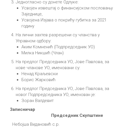
Једногласно су донете Одлуке:
Усвојен извештај о финансијском пословању
Заједнице,
Усвојена Изјава о покрићу губитка за 2021
годину
На лични захтев разрешени су чланства у
Управном одбору:
Аким Комненић (Подпредседник УО)
Милка Никшић (Члан)
На предлог Председника УО, Јове Павлова, за
нове чланове УО, именовани су:
Ненад Краљевски
Борис Жарковић
На предлог Председника УО, Јове Павлова, за
новог Подпредседника УО, именован је:
Зоран Валдевит
Записничар
Председник Скупштине
Небојша Видановић с.р.