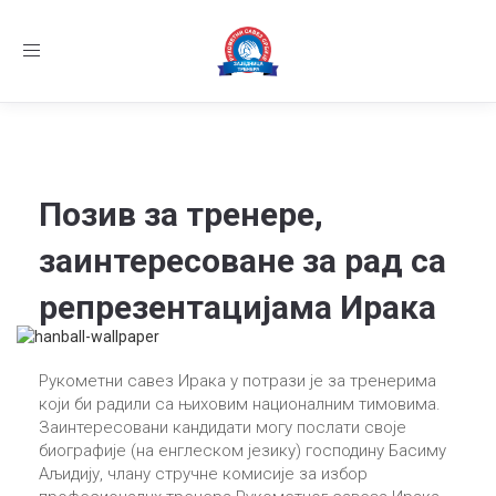
Заједница тренера Рукометног савеза Србије
Телефон:
+381.64.882.72.83
Email:
treneri(@)treneri-rss.rs
Adresa:
Тошин
Toggle
бунар 272, 11070 Нови Београд, Srbija.
navigation
Семинар за тренере млађих узрасних категор
Најновије вести:
Позив за тренере,
заинтересоване за рад са
репрезентацијама Ирака
Рукометни савез Ирака у потрази је за тренерима
који би радили са њиховим националним тимовима.
Заинтересовани кандидати могу послати своје
биографије (на енглеском језику) господину Басиму
Аљидију, члану стручне комисије за избор