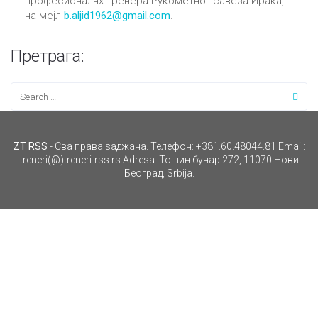
професионалнх тренера Рукометног савеза Ирака,
на мејл
b.aljid1962@gmail.com
.
Претрага:
ZT RSS
- Сва права ѕаджана. Телефон: +381.60.48044.81 Email:
treneri(@)treneri-rss.rs Adresa: Тошин бунар 272, 11070 Нови
Београд, Srbija.