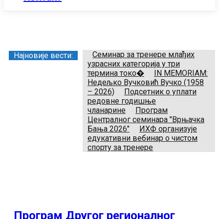
Заједница тренера Рукометног савеза Србије
Телефон:
+381.64.882.72.83
Email:
treneri(@)treneri-rss.rs
Adresa:
Тошин бунар 272, 11070 Нови Београд, Srbija.
Семинар за тренере млађих
Најновије вести:
узрасних категорија у три
термина токо�
IN MEMORIAM:
Недељко Вучковић Вучко (1958
– 2026)
Подсетник о уплати
редовне годишње
чланарине
Програм
Централног семинара "Врњачка
Бања 2026"
ИХФ организује
едукативни вебинар о чистом
спорту за тренере
Програм Другог регионалног