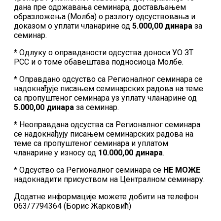
дана пре одржавања семинара, достављањем
образложења (Молба) о разлогу одсуствовања и
доказом о уплати чланарине од
5.000,00 динара
за
семинар.
* Одлуку о оправданости одсуства доноси УО ЗТ
РСС и о томе обавештава подносиоца Молбе.
* Оправдано одсуство са Регионалног семинара се
надокнађује писањем семинарских радова на теме
са пропуштеног семинара уз уплату чланарине од
5.000,00 динара
за семинар.
* Неоправдана одсуства са Регионалног семинара
се надокнађују писањем семинарских радова на
теме са пропуштеног семинара и уплатом
чланарине у износу од
10.000,00 динара
.
* Одсуство са Регионалног семинара се
НЕ МОЖЕ
надокнадити присуством на Централном семинару.
Додатне информације можете добити на телефон
063/7794364 (Борис Жарковић)