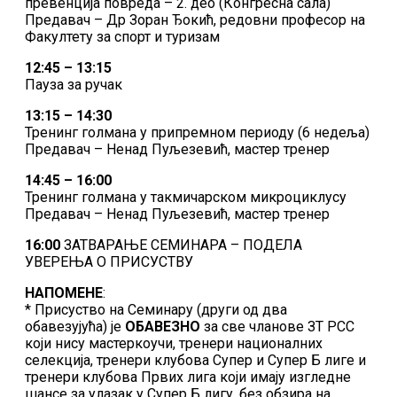
превенција повреда – 2. део (Конгресна сала)
Предавач – Др Зоран Ђокић, редовни професор на
Факултету за спорт и туризам
12:45 – 13:15
Пауза за ручак
13:15 – 14:30
Тренинг голмана у припремном периоду (6 недеља)
Предавач – Ненад Пуљезевић, мастер тренер
14:45 – 16:00
Тренинг голмана у такмичарском микроциклусу
Предавач – Ненад Пуљезевић, мастер тренер
16:00
ЗАТВАРАЊЕ СЕМИНАРА – ПОДЕЛА
УВЕРЕЊА О ПРИСУСТВУ
НАПОМЕНЕ
:
* Присуство на Семинару (други од два
обавезујућа) је
ОБАВЕЗНО
за све чланове ЗТ РСС
који нису мастеркоучи, тренери националних
селекција, тренери клубова Супер и Супер Б лиге и
тренери клубова Првих лига који имају изгледне
шансе за улазак у Супер Б лигу, без обзира на