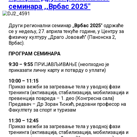
семинара ,,Врбас 2025"
Други регионални семинар ,,
Врбас 2025
" одржаће
се у недељу, 27. априла текуће године, у Центру за
физичку културу ,,Драго Јововић" (Панонска 2,
Врбас).
ПРОГРАМ СЕМИНАРА
9:30 – 9:55
ПРИЈАВЉИВАЊЕ (неопходно је
приказати личну карту и потврду о уплати)
10:00 – 11:15
Приказ вежби за загревање тела у уводној фази
тренинга (активација, стабилизација, мобилизација и
превенција повреда – 1. део (Конгресна сала)
Предавач – Др Зоран Ђокић, редовни професор на
Факултету за спорт и туризам
11:30 – 12:45
Приказ вежби за загревање тела у уводној фази
тренинга (активација, стабилизација, мобилизација и