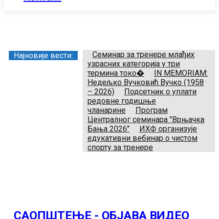
Заједница тренера Рукометног савеза Србије
Телефон:
+381.64.882.72.83
Email:
treneri(@)treneri-rss.rs
Adresa:
Тошин бунар 272, 11070 Нови Београд, Srbija.
Семинар за тренере млађих
Најновије вести:
узрасних категорија у три
термина токо�
IN MEMORIAM:
Недељко Вучковић Вучко (1958
– 2026)
Подсетник о уплати
редовне годишње
чланарине
Програм
Централног семинара "Врњачка
Бања 2026"
ИХФ организује
едукативни вебинар о чистом
спорту за тренере
САОПШТЕЊЕ - ОБЈАВА ВИДЕО