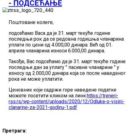
- ПОДСЕЋАЊЕ
Поштоване колеге,
подсећамо Васа да је 31. март текуће године
последњи рок да се редовна годишња чланарина
уплати по цени од 4.000,00 динара. Већ од 01.
априла чланарина износи 6.000,00 динара.
Такође, Вас подсећамо да је 31. март текуће године
последњи дан за уплату " пасивне чланарине " у
износу од 2.000,00 динара која се после наведеног
рока не може уплатити.
Ценовник који садржи горе наведене податке
можете посетити кликом на линк:
https://treneri-
rss.rs/wp-content/uploads/2020/12/Odluka-o-visini-
clanarine-za-2021-godinu-1.pdf
Претрага: