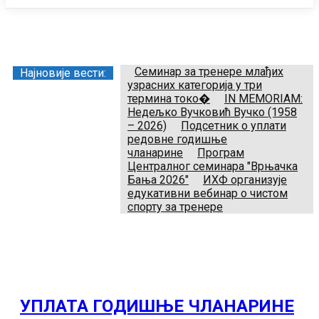
Заједница тренера Рукометног савеза Србије
Телефон:
+381.64.882.72.83
Email:
treneri(@)treneri-rss.rs
Adresa:
Тошин бунар 272, 11070 Нови Београд, Srbija.
Семинар за тренере млађих
Најновије вести:
узрасних категорија у три
термина токо�
IN MEMORIAM:
Недељко Вучковић Вучко (1958
– 2026)
Подсетник о уплати
редовне годишње
чланарине
Програм
Централног семинара "Врњачка
Бања 2026"
ИХФ организује
едукативни вебинар о чистом
спорту за тренере
УПЛАТА ГОДИШЊЕ ЧЛАНАРИНЕ