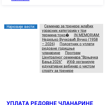
Заједница тренера Рукометног савеза Србије
Телефон:
+381.64.882.72.83
Email:
treneri(@)treneri-rss.rs
Adresa:
Тошин бунар 272, 11070 Нови Београд, Srbija.
Семинар за тренере млађих
Најновије вести:
узрасних категорија у три
термина токо�
IN MEMORIAM:
Недељко Вучковић Вучко (1958
– 2026)
Подсетник о уплати
редовне годишње
чланарине
Програм
Централног семинара "Врњачка
Бања 2026"
ИХФ организује
едукативни вебинар о чистом
спорту за тренере
УПЛАТА РЕДОВНЕ ЧЛАНАРИНЕ