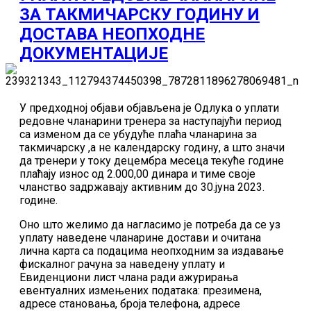
ЗА ТАКМИЧАРСКУ ГОДИНУ И
ДОСТАВА НЕОПХОДНЕ
ДОКУМЕНТАЦИЈЕ
У предходној објави објављена је Одлука о уплати
редовне чланарини тренера за наступајући период
са изменом да се убудуће плаћа чланарина за
такмичарску ,а не календарску годину, а што значи
да тренери у току децембра месеца текуће године
плаћају износ од 2.000,00 динара и тиме своје
чланство задржавају активним до 30.јуна 2023.
године.
Оно што желимо да нагласимо је потреба да се уз
уплату
наведене чланарине достави и очитана
лична карта са подацима неопходним за издавање
фискалног рачуна за наведену уплату и
Евиденциони лист члана ради ажурирања
евентуалних измењених података: презимена,
адресе становања, броја телефона, адресе