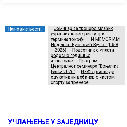
Заједница тренера Рукометног савеза Србије
Телефон:
+381.64.882.72.83
Email:
treneri(@)treneri-rss.rs
Adresa:
Тошин бунар 272, 11070 Нови Београд, Srbija.
Семинар за тренере млађих
Најновије вести:
узрасних категорија у три
термина токо�
IN MEMORIAM:
Недељко Вучковић Вучко (1958
– 2026)
Подсетник о уплати
редовне годишње
чланарине
Програм
Централног семинара "Врњачка
Бања 2026"
ИХФ организује
едукативни вебинар о чистом
спорту за тренере
УЧЛАЊЕЊЕ У ЗАЈЕДНИЦУ