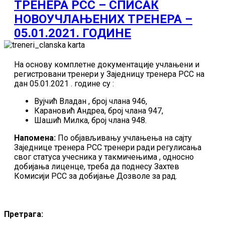
ТРЕНЕРА РСС – СПИСАК
НОВОУЧЛАЊЕНИХ ТРЕНЕРА –
05.01.2021. ГОДИНЕ
На основу комплетне документације учлањени и
регистровани тренери у Заједницу тренера РСС на
дан 05.01.2021 . године су :
Вујчић Владан , број члана 946,
Карановић Андреа, број члана 947,
Шашић Милка, број члана 948.
Напомена:
По објављивању учлањења на сајту
Заједнице тренера РСС тренери ради регулисања
свог статуса учесника у такмичењима , односно
добијања лиценце, треба да поднесу Захтев
Комисији РСС за добијање Дозволе за рад.
Претрага: