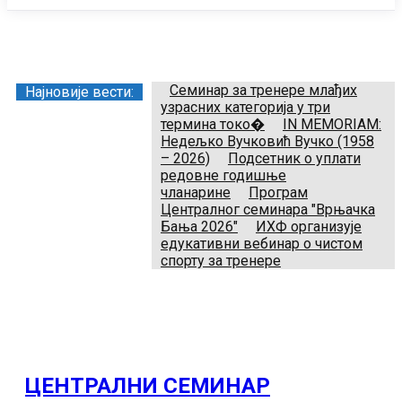
Заједница тренера Рукометног савеза Србије
Телефон:
+381.64.882.72.83
Email:
treneri(@)treneri-rss.rs
Adresa:
Тошин бунар 272, 11070 Нови Београд, Srbija.
Семинар за тренере млађих
Најновије вести:
узрасних категорија у три
термина токо�
IN MEMORIAM:
Недељко Вучковић Вучко (1958
– 2026)
Подсетник о уплати
редовне годишње
чланарине
Програм
Централног семинара "Врњачка
Бања 2026"
ИХФ организује
едукативни вебинар о чистом
спорту за тренере
ЦЕНТРАЛНИ СЕМИНАР