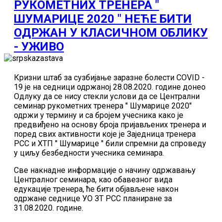
РУКОМЕТНИХ ТРЕНЕРА "
ШУМАРИЦЕ 2020 " НЕЋЕ БИТИ
ОДРЖАН У КЛАСИЧНОМ ОБЛИКУ
- УЖИВО
Кризни штаб за сузбијање заразне болести COVID -
19 је на седници одржаној 28.08.2020. године донео
Одлуку да се нису стекли услови да се Централни
семинар рукометних тренера " Шумарице 2020"
одржи у термину и са бројем учесника како је
предвиђено на основу броја пријављених тренера и
поред свих активности које је Заједница тренера
РСС и ХТП " Шумарице " били спремни да спроведу
у циљу безбедности учесника семинара.
Све накнадне информације о начину одржавању
Централног семинара, као обавезног вида
едукације тренера, ће бити објављене након
одржане седнице УО ЗТ РСС планиране за
31.08.2020. године.