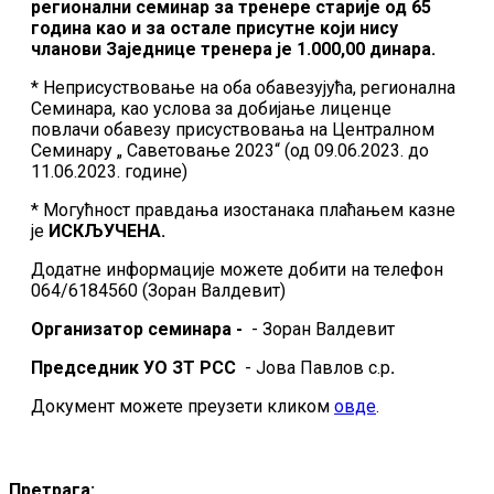
регионални семинар за тренере старије од 65
година као и за остале присутне који нису
чланови Заједнице тренера је 1.000,00 динара.
* Неприсуствовање на оба обавезујућа, регионална
Семинара, као услова за добијање лиценце
повлачи обавезу присуствовања на Централном
Семинару „ Саветовање 2023“ (од 09.06.2023. до
11.06.2023. године)
* Могућност правдања изостанака плаћањем казне
је
ИСКЉУЧЕНА.
Додатне информације можете добити на телефон
064/6184560 (Зоран Валдевит)
Организатор семинара
-
- Зоран Валдевит
Председник УО ЗТ РСС
- Јова Павлов с.р
.
Документ можете преузети кликом
овде
.
Претрага: