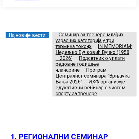
Заједница тренера Рукометног савеза Србије
Телефон:
+381.64.882.72.83
Email:
treneri(@)treneri-rss.rs
Adresa:
Тошин бунар 272, 11070 Нови Београд, Srbija.
Семинар за тренере млађих
Најновије вести:
узрасних категорија у три
термина токо�
IN MEMORIAM:
Недељко Вучковић Вучко (1958
– 2026)
Подсетник о уплати
редовне годишње
чланарине
Програм
Централног семинара "Врњачка
Бања 2026"
ИХФ организује
едукативни вебинар о чистом
спорту за тренере
1. РЕГИОНАЛНИ СЕМИНАР