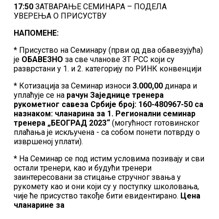
17:50
ЗАТВАРАЊЕ СЕМИНАРА – ПОДЕЛА
УВЕРЕЊА О ПРИСУСТВУ
НАПОМЕНЕ:
* Присуство на Семинару (први од два обавезујућа)
је
ОБАВЕЗНО
за све чланове ЗТ РСС који су
разврстани у 1. и 2. категорију по РИНК конвенцији
* Котизација за Семинар износи
3.000,00
динара и
уплаћује се на
рачун Заједнице тренера
рукометног савеза Србије број: 160-480967-50 са
назнаком: чланарина за 1. Регионални семинар
тренера „БЕОГРАД 2023“
(могућност готовинског
плаћања је искључена - са собом понети потврду о
извршеној уплати).
* На Семинар се под истим условима позивају и сви
остали тренери, као и будући тренери
заинтересовани за стицање стручног звања у
рукомету као и они који су у поступку школовања,
чије ће присуство такође бити евидентирано.
Цена
чланарине за