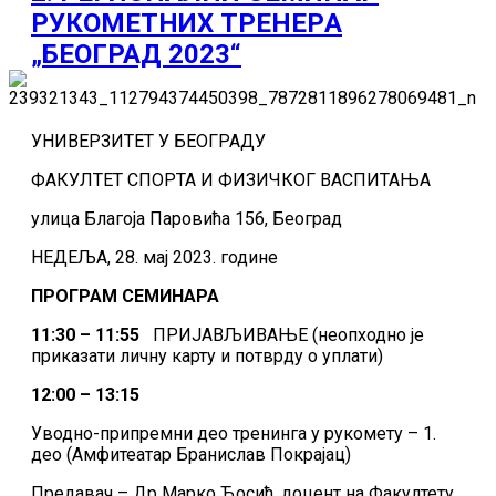
РУКОМЕТНИХ ТРЕНЕРA
„БЕОГРАД 2023“
УНИВЕРЗИТЕТ У БЕОГРАДУ
ФАКУЛТЕТ СПОРТА И ФИЗИЧКОГ ВАСПИТАЊА
улица Благоја Паровића 156, Београд
НЕДЕЉА, 28. мај 2023. године
ПРОГРАМ СЕМИНАРА
11:30 – 11:55
ПРИЈАВЉИВАЊЕ (неопходно је
приказати личну карту и потврду о уплати)
12:00 – 13:15
Уводно-припремни део тренинга у рукомету – 1.
део (Амфитеатар Бранислав Покрајац)
Предавач – Др Марко Ћосић, доцент на Факултету