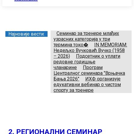
Заједница тренера Рукометног савеза Србије
Телефон:
+381.64.882.72.83
Email:
treneri(@)treneri-rss.rs
Adresa:
Тошин бунар 272, 11070 Нови Београд, Srbija.
Семинар за тренере млађих
Најновије вести:
узрасних категорија у три
термина токо�
IN MEMORIAM:
Недељко Вучковић Вучко (1958
– 2026)
Подсетник о уплати
редовне годишње
чланарине
Програм
Централног семинара "Врњачка
Бања 2026"
ИХФ организује
едукативни вебинар о чистом
спорту за тренере
2. РЕГИОНАЛНИ СЕМИНАР