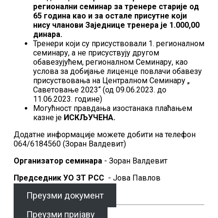
регионални семинар за тренере старије од
65 година као и за остале присутне који
нису чланови Заједнице тренера
је 1.000,00
динара.
Тренери који су присуствовали 1. регионалном
семинару, а не присуствују другом
обавезујућем, регионалном Семинару, као
услова за добијање лиценце повлачи обавезу
присуствовања на Централном Семинару „
Саветовање 2023“ (од 09.06.2023. до
11.06.2023. године)
Могућност правдања изостанака плаћањем
казне је
ИСКЉУЧЕНА
.
Додатне информације можете добити на телефон
064/6184560 (Зоран Валдевит)
Организатор семинара
- Зоран Валдевит
Председник УО ЗТ РСС
- Јова Павлов
Преузми документ
Преузми пријаву