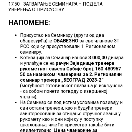
17:50 ЗАТВАРАЊЕ СЕМИНАРА – ПОДЕЛА
УВЕРЕЊА О ПРИСУСТВУ
НАПОМЕНЕ:
Присуство на Семинару (други од два
обавезујућа) је
ОБАВЕЗНО
за све чланове ЗТ
РСС који су присуствовали 1. Регионалном
семинару.
Котизација за Семинар износи
3
.000,00
динара
и уплаћује се на
рачун
Заједнице тренера
р
укометног
савеза
Србије
број:
160-480967-
50
са назнаком: чланарина за
2. Регионални
семинар
тренера
„
БЕОГРАД 2023-2
“
(могућност готовинског плаћања је искључена
- са собом понети потврду о извршеној
уплати).
На Семинар се под истим условима позивају и
сви остали тренери, као и будући тренери
заинтересовани за стицање стручног звања у
рукомету као и они који су у поступку
школовања, чије ће присуство такође бити
евидентирано.
Цена чланарине за