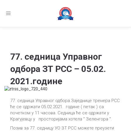
Заједница тренера Рукометног савеза Србије
Телефон:
+381.64.882.72.83
Email:
treneri(@)treneri-rss.rs
Adresa:
Тошин
Toggle
бунар 272, 11070 Нови Београд, Srbija.
navigation
Семинар за тренере млађих узрасних категор
Најновије вести:
77. седница Управног
одбора ЗТ РСС – 05.02.
2021.године
77. седница Управног одбора Заједнице тренера РСС
ће се одржати 05.02.2021. .године ( петак ) са
почетком у 11 часова. Седница ће се одржати у
Крагујевцу у просторијама хотела " Зеленгора ".
Позив за 77. седницу УО ЗТ РСС можете преузети