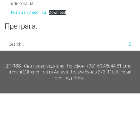
кликом на:
Poziv za 77 sednicu
Download
Претрага:
ZT RSS
- Сва права ѕаджана. Телефон: +381.60.48044.81 Email:
treneri(@)treneri-rss.rs Adresa: Тошин бунар 272, 11070 Нови
Београд, Srbija.