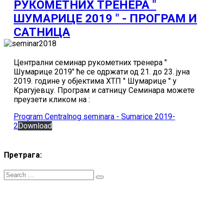
РУКОМЕТНИХ ТРЕНЕРА "
ШУМАРИЦЕ 2019 " - ПРОГРАМ И
САТНИЦА
Централни семинар рукометних тренера "
Шумарице 2019" ће се одржати од 21. до 23. јуна
2019. године у објектима ХТП " Шумарице " у
Крагујевцу. Програм и сатницу Семинара можете
преузети кликом на :
Program Centralnog seminara - Sumarice 2019-
2
Download
Претрага:
ZT RSS
- Сва права ѕаджана. Телефон: +381.60.48044.81 Email:
treneri(@)treneri-rss.rs Adresa: Тошин бунар 272, 11070 Нови