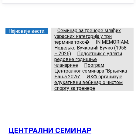
Заједница тренера Рукометног савеза Србије
Телефон:
+381.64.882.72.83
Email:
treneri(@)treneri-rss.rs
Adresa:
Тошин бунар 272, 11070 Нови Београд, Srbija.
Семинар за тренере млађих
Најновије вести:
узрасних категорија у три
термина токо�
IN MEMORIAM:
Недељко Вучковић Вучко (1958
– 2026)
Подсетник о уплати
редовне годишње
чланарине
Програм
Централног семинара "Врњачка
Бања 2026"
ИХФ организује
едукативни вебинар о чистом
спорту за тренере
ЦЕНТРАЛНИ СЕМИНАР