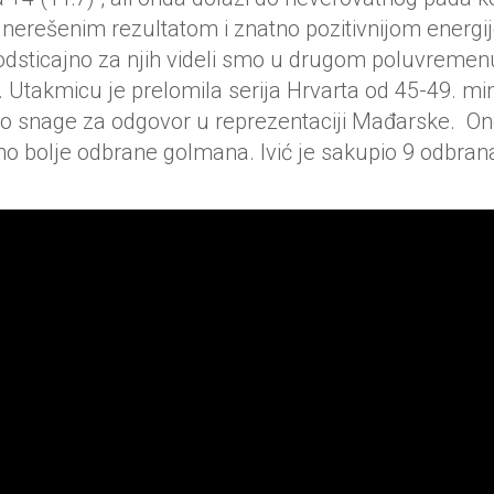
 nerešenim rezultatom i znatno pozitivnijom energi
 podsticajno za njih videli smo u drugom poluvreme
a. Utakmicu je prelomila serija Hrvarta od 45-49. min
bilo snage za odgovor u reprezentaciji Mađarske. Ono
o bolje odbrane golmana. Ivić je sakupio 9 odbran