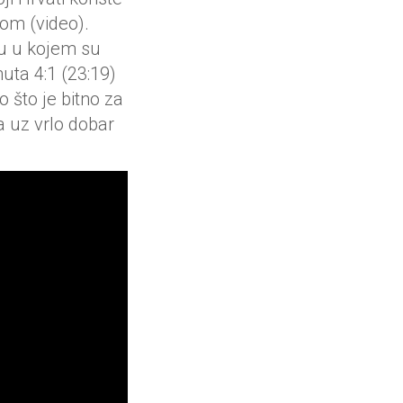
jom (video).
nu u kojem su
uta 4:1 (23:19)
 što je bitno za
a uz vrlo dobar