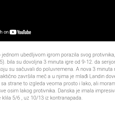
 jednom ubedljivom igrom porazila svog protivnika
5). bila su dovoljna 3 minuta igre od 9-12. da serijo
 koju su sačuvali do poluvremena. A nova 3 minuta
aktično završila meč a u njima je mlađi Landin do
i sa strane to izgleda veoma prosto i lako, ali mora
sve osim lakog protivnika. Danska je imala impresi
e klila 5/6 , uz 10/13 iz kontranapada.