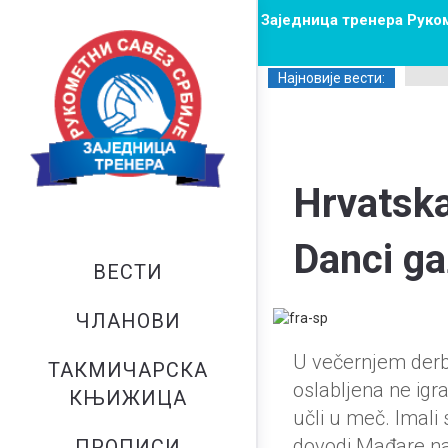
Заједница тренера Руко
Најновије вести:
Hrvatska
Danci ga
ВЕСТИ
ЧЛАНОВИ
U večernjem derbi
ТАКМИЧАРСКА
oslabljena ne igr
КЊИЖИЦА
učli u meč. Imali
dovodi Mađare na 
ПРОПИСИ