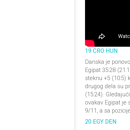
19 CRO HUN
Danska je ponovo
Egipat 35:28 (21:1
steknu +5 (10:5)
drugog dela su pr
(15:24). Gledajuć
ovakav Egipat je 
9/11, a sa pozicij
20 EGY DEN