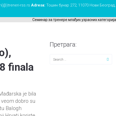
i(@)treneri-rss.rs
Adresa:
Тошин бунар 272, 11070 Нови Београд,
Семинар за тренере млађих узрасних категорија у
Претрага:
o),
8 finala
Mađarska je bila
e, veom dobro su
utu Balogh
i Hrvati koriste