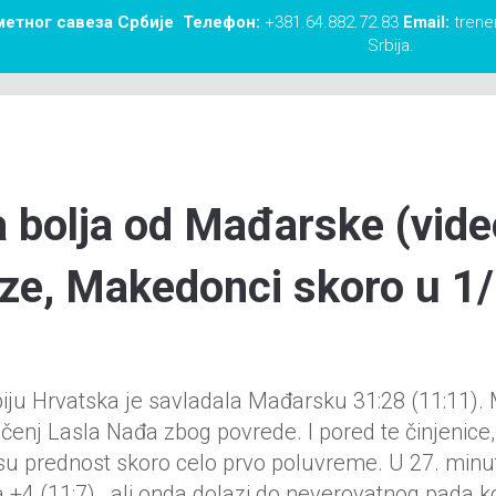
метног савеза Србије
Телефон:
+381.64.882.72.83
Email:
trener
Srbija.
 bolja od Mađarske (vide
ze, Makedonci skoro u 1/
ju Hrvatska je savladala Mađarsku 31:28 (11:11). 
ačenj Lasla Nađa zbog povrede. I pored te činjenic
 su prednost skoro celo prvo poluvreme. U 27. min
+4 (11:7) , ali onda dolazi do neverovatnog pada koj