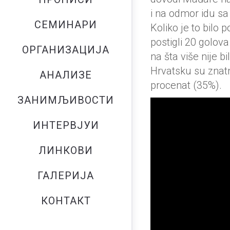
i na odmor idu sa
СЕМИНАРИ
Koliko je to bilo
postigli 20 golov
ОРГАНИЗАЦИЈА
na šta više nije 
Hrvatsku su znatn
АНАЛИЗЕ
procenat (35%).
ЗАНИМЉИВОСТИ
ИНТЕРВЈУИ
ЛИНКОВИ
ГАЛЕРИЈА
КОНТАКТ