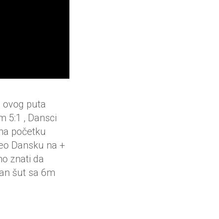
, ovog puta
m 5:1 , Dansci
 na početku
veo Dansku na +
mo znati da
van šut sa 6m