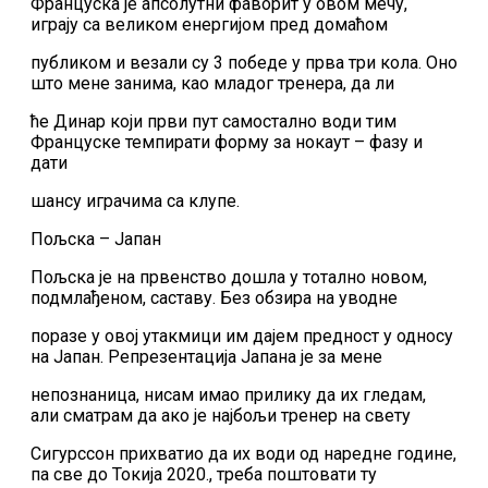
Француска је апсолутни фаворит у овом мечу,
играју са великом енергијом пред домаћом
публиком и везали су 3 победе у прва три кола. Оно
што мене занима, као младог тренера, да ли
ће Динар који први пут самостално води тим
Француске темпирати форму за нокаут – фазу и
дати
шансу играчима са клупе.
Пољска – Јапан
Пољска је на првенство дошла у тотално новом,
подмлађеном, саставу. Без обзира на уводне
поразе у овој утакмици им дајем предност у односу
на Јапан. Репрезентација Јапана је за мене
непознаница, нисам имао прилику да их гледам,
али сматрам да ако је најбољи тренер на свету
Сигурссон прихватио да их води од наредне године,
па све до Токија 2020., треба поштовати ту