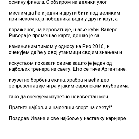
осмину финала. С обзиром на велики улог
мислим да ће и једни и други бити под великим
притиском која победника води у други круг, а
пораженог, највероватније, шаље кући. Валеро
Ривера је промешао карте, дошао је са
измењеним тимом у односу на Рио 2016., и
очекујем да ће у овој утакмици својим знањем и
искуством показати свима зашто је један од
најбољих тренера на свету. Што се тиче Аргентине,
изузетно борбена екипа, храбра и већи део
репрезентације игра у јаким европским клубовима,
тако да очекујем изузетно неизвестан меч.
Пратите најбољи и најлепши спорт на свету!''
Поздрав Иване и све најбоље у наставку каријере.