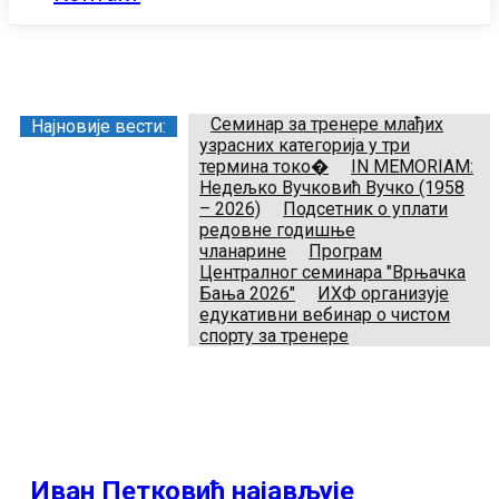
Заједница тренера Рукометног савеза Србије
Телефон:
+381.64.882.72.83
Email:
treneri(@)treneri-rss.rs
Adresa:
Тошин бунар 272, 11070 Нови Београд, Srbija.
Семинар за тренере млађих
Најновије вести:
узрасних категорија у три
термина токо�
IN MEMORIAM:
Недељко Вучковић Вучко (1958
– 2026)
Подсетник о уплати
редовне годишње
чланарине
Програм
Централног семинара "Врњачка
Бања 2026"
ИХФ организује
едукативни вебинар о чистом
спорту за тренере
Иван Петковић најављује