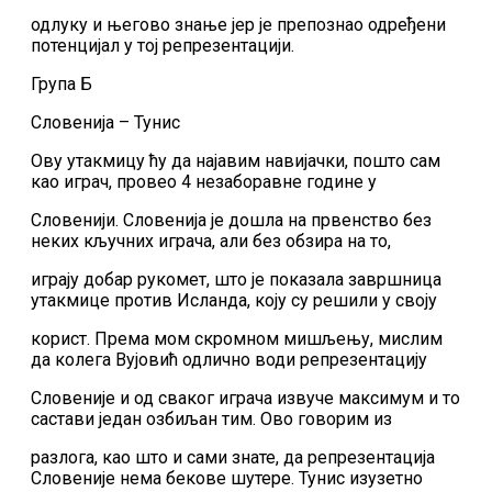
одлуку и његово знање јер је препознао одређени
потенцијал у тој репрезентацији.
Група Б
Словенија – Тунис
Ову утакмицу ћу да најавим навијачки, пошто сам
као играч, провео 4 незаборавне године у
Словенији. Словенија је дошла на првенство без
неких кључних играча, али без обзира на то,
играју добар рукомет, што је показала завршница
утакмице против Исланда, коју су решили у своју
корист. Према мом скромном мишљењу, мислим
да колега Вујовић одлично води репрезентацију
Словеније и од сваког играча извуче максимум и то
састави један озбиљан тим. Ово говорим из
разлога, као што и сами знате, да репрезентација
Словеније нема бекове шутере. Тунис изузетно