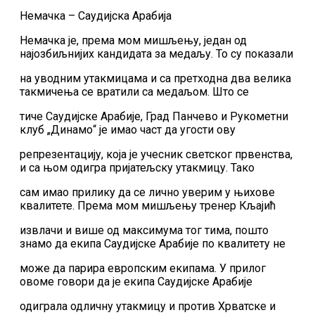
Немачка – Саудијска Арабија
Немачка је, према мом мишљењу, један од
најозбиљнијих кандидата за медаљу. То су показали
на уводним утакмицама и са претходна два велика
такмичења се вратили са медаљом. Што се
тиче Саудијске Арабије, Град Панчево и Рукометни
клуб „Динамо“ је имао част да угости ову
репрезентацију, која је учесник светског првенства,
и са њом одигра пријатељску утакмицу. Тако
сам имао прилику да се лично уверим у њихове
квалитете. Према мом мишљењу тренер Кљајић
извлачи и више од максимума тог тима, пошто
знамо да екипа Саудијске Арабије по квалитету не
може да парира европским екипама. У прилог
овоме говори да је екипа Саудијске Арабије
одиграла одличну утакмицу и против Хрватске и