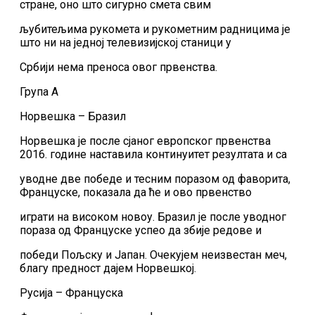
стране, оно што сигурно смета свим
љубитељима рукомета и рукометним радницима је
што ни на једној телевизијској станици у
Србији нема преноса овог првенства.
Група А
Норвешка – Бразил
Норвешка је после сјаног европског првенства
2016. године наставила континуитет резултата и са
уводне две победе и тесним поразом од фаворита,
Француске, показала да ће и ово првенство
играти на високом новоу. Бразил је после уводног
пораза од Француске успео да збије редове и
победи Пољску и Јапан. Очекујем неизвестан меч,
благу предност дајем Норвешкој.
Русија – Француска