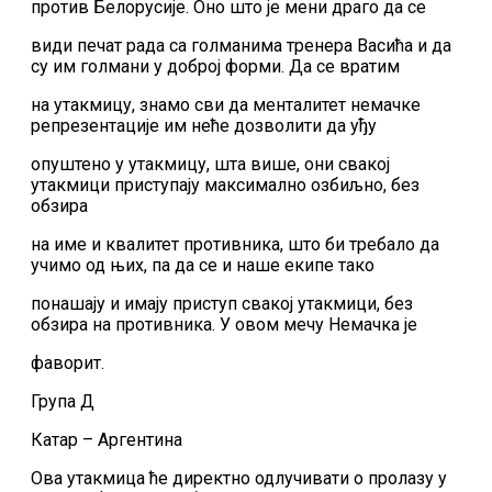
против Белорусије. Оно што је мени драго да се
види печат рада са голманима тренера Васића и да
су им голмани у доброј форми. Да се вратим
на утакмицу, знамо сви да менталитет немачке
репрезентације им неће дозволити да уђу
опуштено у утакмицу, шта више, они свакој
утакмици приступају максимално озбиљно, без
обзира
на име и квалитет противника, што би требало да
учимо од њих, па да се и наше екипе тако
понашају и имају приступ свакој утакмици, без
обзира на противника. У овом мечу Немачка је
фаворит.
Група Д
Катар – Аргентина
Ова утакмица ће директно одлучивати о пролазу у