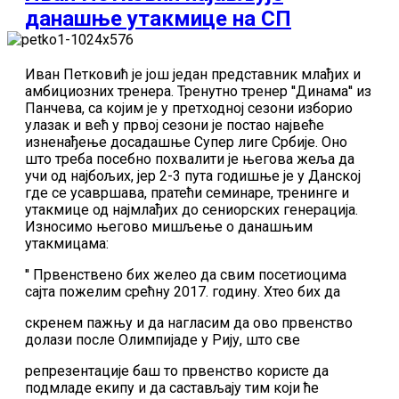
данашње утакмице на СП
Иван Петковић је још један представник млађих и
амбициозних тренера. Тренутно тренер ''Динама'' из
Панчева, са којим је у претходној сезони изборио
улазак и већ у првој сезони је постао највеће
изненађење досадашње Супер лиге Србије. Оно
што треба посебно похвалити је његова жеља да
учи од најбољих, јер 2-3 пута годишње је у Данској
где се усавршава, пратећи семинаре, тренинге и
утакмице од најмлађих до сениорских генерација.
Износимо његово мишљење о данашњим
утакмицама:
'' Првенствено бих желео да свим посетиоцима
сајта пожелим срећну 2017. годину. Хтео бих да
скренем пажњу и да нагласим да ово првенство
долази после Олимпијаде у Рију, што све
репрезентације баш то првенство користе да
подмладе екипу и да састављају тим који ће