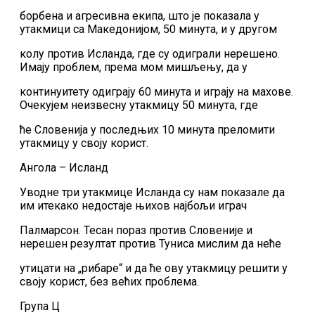
борбена и агресивна екипа, што је показала у
утакмици са Македонијом, 50 минута, и у другом
колу против Исланда, где су одиграли нерешено.
Имају проблем, према мом мишљењу, да у
континуитету одиграју 60 минута и играју на махове.
Очекујем неизвесну утакмицу 50 минута, где
ће Словенија у последњих 10 минута преломити
утакмицу у своју корист.
Ангола – Исланд
Уводне три утакмице Исланда су нам показале да
им итекако недостаје њихов најбољи играч
Палмарсон. Тесан пораз против Словеније и
нерешен резултат против Туниса мислим да неће
утицати на „рибаре“ и да ће ову утакмицу решити у
своју корист, без већих проблема.
Група Ц