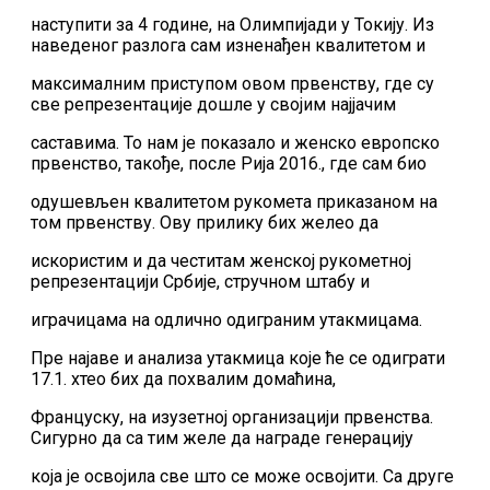
наступити за 4 године, на Олимпијади у Токију. Из
наведеног разлога сам изненађен квалитетом и
максималним приступом овом првенству, где су
све репрезентације дошле у својим најјачим
саставима. То нам је показало и женско европско
првенство, такође, после Рија 2016., где сам био
одушевљен квалитетом рукомета приказаном на
том првенству. Ову прилику бих желео да
искористим и да честитам женској рукометној
репрезентацији Србије, стручном штабу и
играчицама на одлично одиграним утакмицама.
Пре најаве и анализа утакмица које ће се одиграти
17.1. хтео бих да похвалим домаћина,
Француску, на изузетној организацији првенства.
Сигурно да са тим желе да награде генерацију
која је освојила све што се може освојити. Са друге