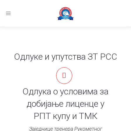
Заједница тренера Рукометног савеза Србије
Телефон:
+381.60.480.44.81
Email:
treneri(@)treneri-rss.rs
Adresa:
Тошин
Toggle
бунар 272, 11070 Нови Београд, Srbija.
navigation
Семинар за тренере млађих узрасних категор
Најновије вести:
Одлуке и упутства ЗТ РСС
Одлука о условима за
добијање лиценце у
РПТ купу и ТМК
Заједнице тренера Рукометног