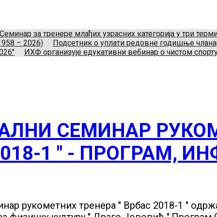
укометног савеза Србије
Телефон:
+381.64.882.72.83
Ema
Нови Београд, Srbija.
Семинар за тренере млађих узрасних категорија у три тер
1958 – 2026)
Подсетник о уплати редовне годишње члан
026"
ИХФ организује едукативни вебинар о чистом спорту
АЛНИ СЕМИНАР РУКОМ
018-1 " - ПРОГРАМ, И
ар рукометних тренера " Врбас 2018-1 " одржаћ