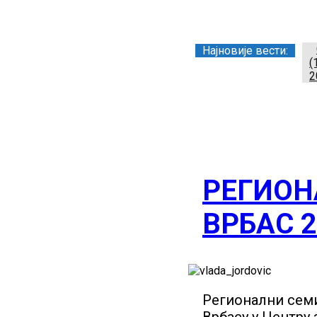
Заједница тренера Р
Најновије вести:
(
2
РЕГИОН
ВРБАС 2
Регионални семин