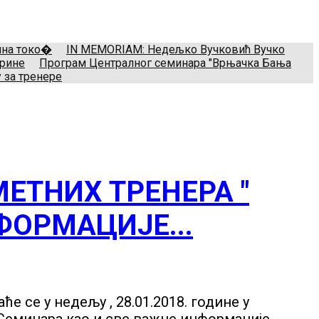
il:
treneri(@)treneri-rss.rs
Adresa:
Тошин бунар 272, 11070
мина токо�
IN MEMORIAM: Недељко Вучковић Вучко
арине
Програм Централног семинара "Врњачка Бања
 за тренере
ЕТНИХ ТРЕНЕРА "
НФОРМАЦИЈЕ...
е се у недељу , 28.01.2018. године у