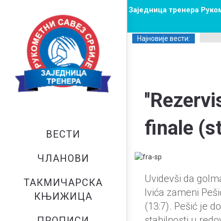
Заједница тренера Руко
Најновије вести:
''Rezerv
finale (s
ВЕСТИ
ЧЛАНОВИ
Uvidevši da golma
ТАКМИЧАРСКА
Ivića zameni Pešić
КЊИЖИЦА
(13:7). Pešić je 
stabilnosti u red
ПРОПИСИ