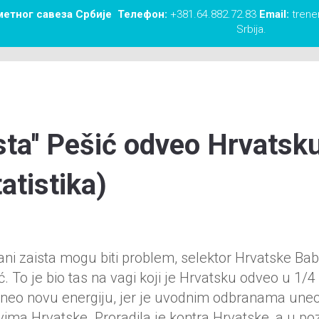
метног савеза Србије
Телефон:
+381.64.882.72.83
Email:
trener
Srbija.
ista'' Pešić odveo Hrvatsk
tatistika)
ni zaista mogu biti problem, selektor Hrvatske Bab
. To je bio tas na vagi koji je Hrvatsku odveo u 1/4 
doneo novu energiju, jer je uvodnim odbranama une
ovima Hrvatske. Proradila je kontra Hrvatske, a u p