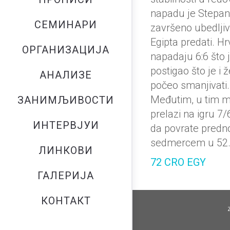
napadu je Stepanč
СЕМИНАРИ
završeno ubedljiv
Egipta predati. H
ОРГАНИЗАЦИЈА
napadaju 6:6 što j
postigao što je i 
АНАЛИЗЕ
počeo smanjivati.
Međutim, u tim m
ЗАНИМЉИВОСТИ
prelazi na igru 7/
ИНТЕРВЈУИ
da povrate predno
sedmercem u 52. m
ЛИНКОВИ
72 CRO EGY
ГАЛЕРИЈА
КОНТАКТ