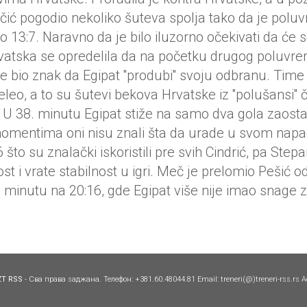
ić pogodio nekoliko šuteva spolja tako da je polu
o 13:7. Naravno da je bilo iluzorno očekivati da će 
rvatska se opredelila da na početku drugog poluvr
e bio znak da Egipat ''produbi'' svoju odbranu. Time 
želeo, a to su šutevi bekova Hrvatske iz ''polušansi''
 U 38. minutu Egipat stiže na samo dva gola zaosta
omentima oni nisu znali šta da urade u svom napa
6 što su znalački iskoristili pre svih Cindrić, pa Step
st i vrate stabilnost u igri. Meč je prelomio Pešić 
inutu na 20:16, gde Egipat više nije imao snage z
ZT RSS
- Сва права ѕаджана. Телефон: +381.60.48044.81 Email: treneri(@)treneri-rss.rs A