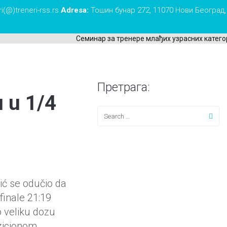
i(@)treneri-rss.rs
Adresa:
Тошин бунар 272, 11070 Нови Београд,
Семинар за тренере млађих узрасних категори
Претрага:
u u 1/4
ić se odučio da
finale 21:19
o veliku dozu
ozicionom