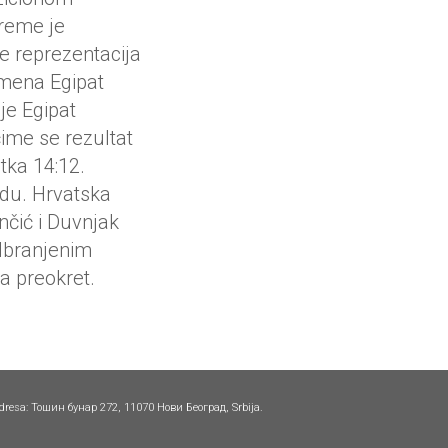
vreme je
se reprezentacija
emena Egipat
je Egipat
 čime se rezultat
tka 14:12.
du. Hrvatska
ančić i Duvnjak
odbranjenim
a preokret.
dresa: Тошин бунар 272, 11070 Нови Београд, Srbija.