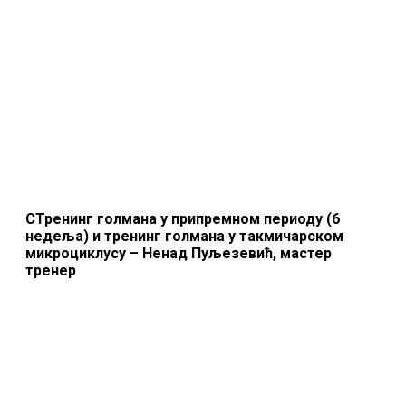
СТренинг голмана у припремном периоду (6
недеља) и тренинг голмана у такмичарском
микроциклусу – Ненад Пуљезевић, мастер
тренер