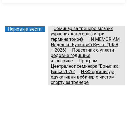
Заједница тренера Рукометног савеза Србије
Телефон:
+381.60.480.44.81
Email:
treneri(@)treneri-rss.rs
Adresa:
Тошин бунар 272, 11070 Нови Београд, Srbija.
Семинар за тренере млађих
Најновије вести:
узрасних категорија у три
термина токо�
IN MEMORIAM:
Недељко Вучковић Вучко (1958
– 2026)
Подсетник о уплати
редовне годишње
чланарине
Програм
Централног семинара "Врњачка
Бања 2026"
ИХФ организује
едукативни вебинар о чистом
спорту за тренере