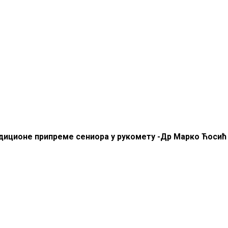
иционе припреме сениора у рукомету -Др Марко Ћосић