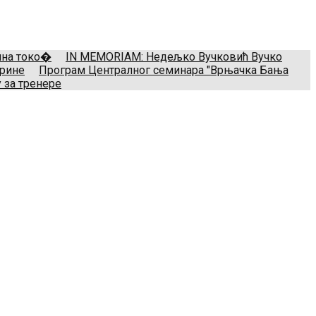
il:
treneri(@)treneri-rss.rs
Adresa:
Тошин бунар 272, 11070
мина токо�
IN MEMORIAM: Недељко Вучковић Вучко
арине
Програм Централног семинара "Врњачка Бања
 за тренере