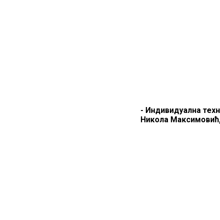
- Индивидуална техн
Никола Максимовић,
ZT R