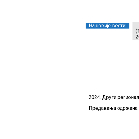
Заједница тренера Р
Најновије вести:
(
2
2024. Други региона
Предавања одржана у