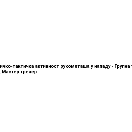
ичко-тактичка активност рукометаша у нападу - Групна
 Мастер тренер
SS
- Сва права ѕаджана. Телефон: +381.60.48044.81 Email: treneri(@)treneri-rss.rs 