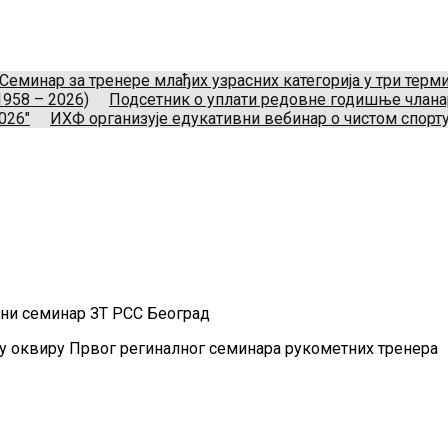
укометног савеза Србије
Телефон:
+381.60.480.44.81
Ema
Нови Београд, Srbija.
Семинар за тренере млађих узрасних категорија у три тер
1958 – 2026)
Подсетник о уплати редовне годишње члан
026"
ИХФ организује едукативни вебинар о чистом спорту
лни семинар ЗТ РСС Београд
 оквиру Првог региналног семинара рукометних тренера