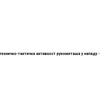
 техничко-тактичка активност рукометаша у нападу -
Adresa: Тошин бунар 272, 11070 Нови Београд, Srbija.