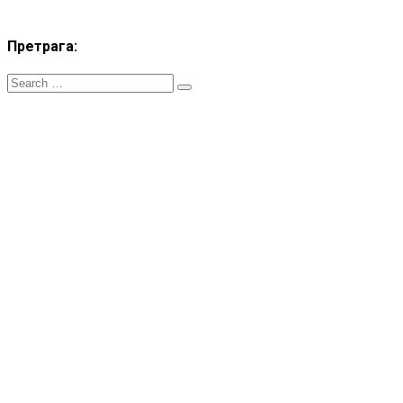
Претрага:
ZT RSS
- Сва права ѕаджана. Телефон: +381.60.48044.81 Email:
treneri(@)treneri-rss.rs Adresa: Тошин бунар 272, 11070 Нови
Београд, Srbija.