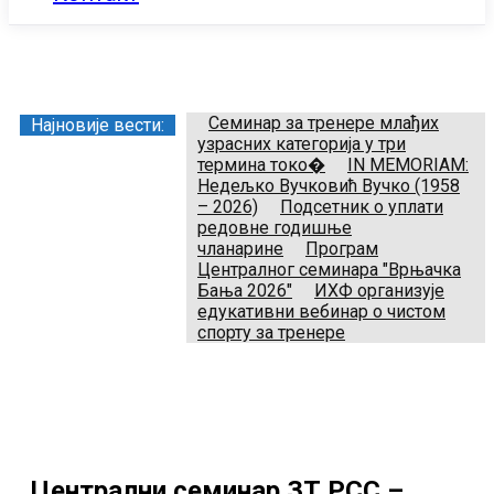
Заједница тренера Рукометног савеза Србије
Телефон:
+381.60.480.44.81
Email:
treneri(@)treneri-rss.rs
Adresa:
Тошин бунар 272, 11070 Нови Београд, Srbija.
Семинар за тренере млађих
Најновије вести:
узрасних категорија у три
термина токо�
IN MEMORIAM:
Недељко Вучковић Вучко (1958
– 2026)
Подсетник о уплати
редовне годишње
чланарине
Програм
Централног семинара "Врњачка
Бања 2026"
ИХФ организује
едукативни вебинар о чистом
спорту за тренере
Централни семинар ЗТ РСС –