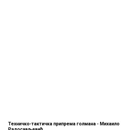
Техничко-тактичка припрема голмана - Михаило
Радосављевић