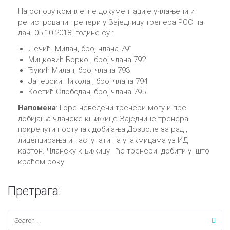
На основу комплетне документације учлањени и
регистровани тренери у Заједницу тренера РСС на
дан 05.10.2018. године су :
Лечић Милан, број члана 791
Мицковић Борко , број члана 792
Ђукић Милан, број члана 793
Јаневски Никола , број члана 794
Костић Слободан, број члана 795
Напомена
: Горе неведени тренери могу и пре
добијања чланске књижице Заједнице тренера
покренути поступак добијања Дозволе за рад ,
лиценцирања и наступати на утакмицама уз ИД
картон. Чланску књижицу ће тренери добити у што
краћем року.
Претрага: