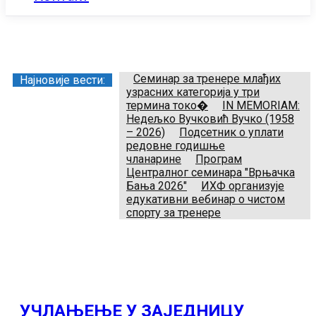
Заједница тренера Рукометног савеза Србије
Телефон:
+381.64.882.72.83
Email:
treneri(@)treneri-rss.rs
Adresa:
Тошин бунар 272, 11070 Нови Београд, Srbija.
Семинар за тренере млађих
Најновије вести:
узрасних категорија у три
термина токо�
IN MEMORIAM:
Недељко Вучковић Вучко (1958
– 2026)
Подсетник о уплати
редовне годишње
чланарине
Програм
Централног семинара "Врњачка
Бања 2026"
ИХФ организује
едукативни вебинар о чистом
спорту за тренере
УЧЛАЊЕЊЕ У ЗАЈЕДНИЦУ