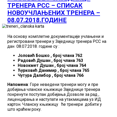
ТРЕНЕРА РСС – СПИСАК
НОВОУЧЛАЊЕНИХ ТРЕНЕРА –
08.07.2018.ГОДИНЕ
На основу комплетне документације учлањени и
регистровани тренери у Заједницу тренера РСС на
дан 08.07.2018. године су :
Јоловић Бошко , број члана 762
Радовић Душан , број члана 763
Новокмет Душан , број члана 764
Ћурковић Данимир , број члана 765
Чутура Далибор , број члана 766
Напомена
: Горе неведени тренери могу и пре
добијања чланске књижице Заједнице тренера
покренути поступак добијања Дозволе за рад ,
лиценцирања и наступати на утакмицама уз ИД
картон. Чланску књижицу ће тренери добити у
што краћем року.