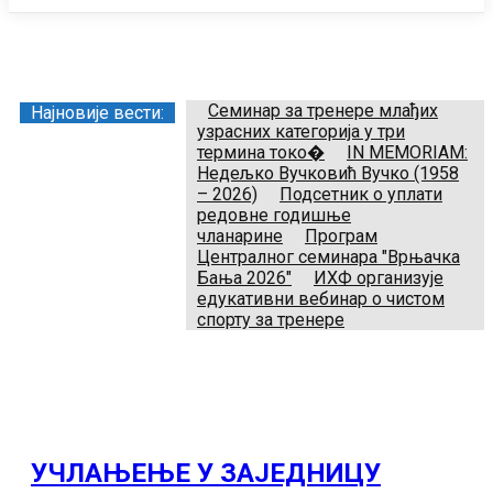
Заједница тренера Рукометног савеза Србије
Телефон:
+381.64.882.72.83
Email:
treneri(@)treneri-rss.rs
Adresa:
Тошин бунар 272, 11070 Нови Београд, Srbija.
Семинар за тренере млађих
Најновије вести:
узрасних категорија у три
термина токо�
IN MEMORIAM:
Недељко Вучковић Вучко (1958
– 2026)
Подсетник о уплати
редовне годишње
чланарине
Програм
Централног семинара "Врњачка
Бања 2026"
ИХФ организује
едукативни вебинар о чистом
спорту за тренере
УЧЛАЊЕЊЕ У ЗАЈЕДНИЦУ