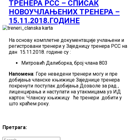
ТРЕНЕРА РСС – СПИСАК
НОВОУЧЛАЊЕНИХ ТРЕНЕРА –
15.11.2018.ГОДИНЕ
На основу комплетне документације учлањени и
регистровани тренери у Заједницу тренера РСС на
дан 15.11.2018. године су :
Митровић Далиборка, број члана 803
Напомена
: Горе неведени тренери могу и пре
добијања чланске књижице Заједнице тренера
покренути поступак добијања Дозволе за рад ,
лиценцирања и наступати на утакмицама уз ИД
картон. Чланску књижицу ће тренери добити у
што краћем року.
Претрага: