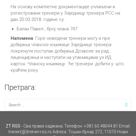
На основу комплетне документације учлањени и
регистровани тренери у Заједницу тренера РСС на
дан 20.03.2018. године су :
Балан Павел , број члана 747
Напомена
: Горе неведени тренери могу и пре
добијања чланске књижице Заједнице тренера
покренути поступак добијања Дозволе за рад ,
лиценцирања и наступати на утакмицама уз ИД
картон. Чланску књижицу ће тренери добити у што
краћем року.
Претрага:
ZT RSS
- Сва права ѕаджана. Телефон: +381.60.48044.81 Email:
treneri(@)treneri-rss.rs Adresa: Тошин бунар 272, 11070 Нови