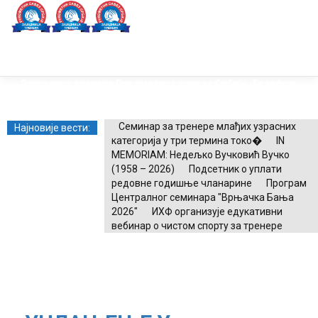
Toggle
naviga
Заједница тренера Рукометног савеза Србије
Телефон:
+381.64.882.72.83
Email:
treneri(@)treneri-rss.rs
Adresa:
Тошин
бунар 272, 11070 Нови Београд, Srbija.
Семинар за тренере млађих узрасних
Најновије вести:
категорија у три термина токо�
IN
MEMORIAM: Недељко Вучковић Вучко
(1958 – 2026)
Подсетник о уплати
редовне годишње чланарине
Програм
Централног семинара "Врњачка Бања
2026"
ИХФ организује едукативни
вебинар о чистом спорту за тренере