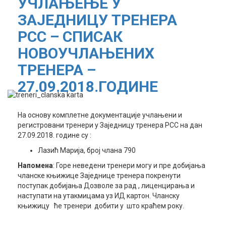
УЧЛАЊЕЊЕ У
ЗАЈЕДНИЦУ ТРЕНЕРА
РСС – СПИСАК
НОВОУЧЛАЊЕНИХ
ТРЕНЕРА –
27.09.2018.ГОДИНЕ
На основу комплетне документације учлањени и
регистровани тренери у Заједницу тренера РСС на дан
27.09.2018. године су :
Лазић Марија, број члана 790
Напомена
: Горе неведени тренери могу и пре добијања
чланске књижице Заједнице тренера покренути
поступак добијања Дозволе за рад , лиценцирања и
наступати на утакмицама уз ИД картон. Чланску
књижицу ће тренери добити у што краћем року.